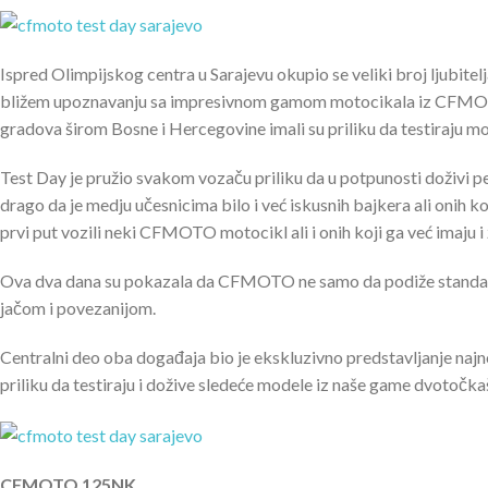
Ispred Olimpijskog centra u Sarajevu okupio se veliki broj ljubitel
bližem upoznavanju sa impresivnom gamom motocikala iz CFMOTO po
gradova širom Bosne i Hercegovine imali su priliku da testiraju mod
Test Day je pružio svakom vozaču priliku da u potpunosti doživi 
drago da je medju učesnicima bilo i već iskusnih bajkera ali onih ko
prvi put vozili neki CFMOTO motocikl ali i onih koji ga već imaju i
Ova dva dana su pokazala da CFMOTO ne samo da podiže standarde 
jačom i povezanijom.
Centralni deo oba događaja bio je ekskluzivno predstavljanje naj
priliku da testiraju i dožive sledeće modele iz naše game dvotočka
CFMOTO 125NK