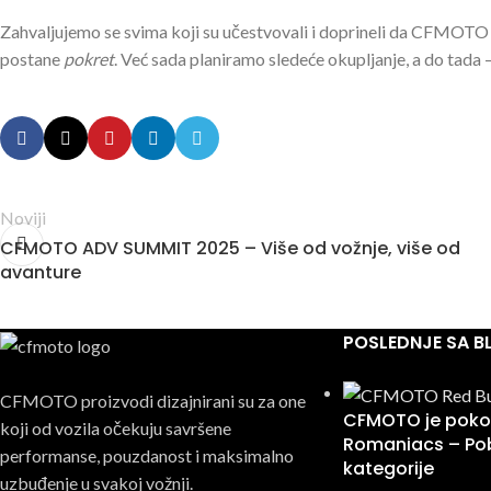
Zahvaljujemo se svima koji su učestvovali i doprineli da CFMOTO
postane
pokret
. Već sada planiramo sledeće okupljanje, a do tada
Noviji
CFMOTO ADV SUMMIT 2025 – Više od vožnje, više od
avanture
POSLEDNJE SA 
CFMOTO proizvodi dizajnirani su za one
CFMOTO je pokor
koji od vozila očekuju savršene
Romaniacs – Pob
performanse, pouzdanost i maksimalno
kategorije
uzbuđenje u svakoj vožnji.