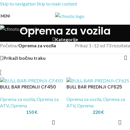
Skip to navigation
Skip to main content
MENI
Oprema za vozila
Kategorije
Početna
/
Oprema za vozila
Prikaz 1–12 od 73 rezultata
Prikaži bočnu traku
BULL BAR PREDNJI CF450
BULL BAR PREDNJI CF625
Oprema za vozila
,
Oprema za
Oprema za vozila
,
Oprema za
ATV
,
Oprema
ATV
,
Oprema
150
€
220
€