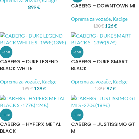
Oprema za vozače
,
Kacige
CABERG – DOWNTOWN MI
899
€
Oprema za vozače
,
Kacige
126
€
180
€
-30%
-30%
CABERG – DUKE LEGEND
CABERG – DUKE SMART
BLACK WHITE
BLACK
Oprema za vozače
,
Kacige
Oprema za vozače
,
Kacige
139
€
97
€
199
€
139
€
-30%
-30%
CABERG – HYPERX METAL
CABERG – JUSTISSIMO GT
BLACK
MI