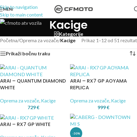
Skip to navigation
MENI
Skip to main content
Kacige
Kategorije
Početna
/
Oprema za vozače
/
Kacige
Prikaz 1–12 od 51 rezultat
Prikaži bočnu traku
ARAI – QUANTUM DIAMOND
ARAI – RX7 GP AOYAMA
WHITE
REPLICA
Oprema za vozače
,
Kacige
Oprema za vozače
,
Kacige
729
€
999
€
ARAI – RX7 GP WHITE
-30%