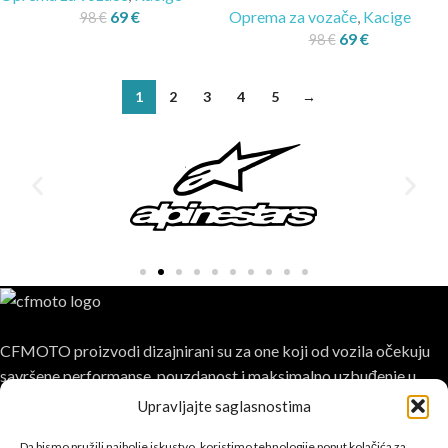
69
€
Oprema za vozače
,
Kacige
98
€
69
€
98
€
1
2
3
4
5
→
CFMOTO proizvodi dizajnirani su za one koji od vozila očekuju
savršene performanse, pouzdanost i maksimalno uzbuđenje u
svakoj vožnji.
Upravljajte saglasnostima
Da bismo pružili najbolje iskustvo, koristimo tehnologije poput kolačića za