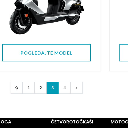
POGLEDAJTE MODEL
‹
1
2
3
4
›
BLOGA
ČETVOROTOČKAŠI
MOTOCI