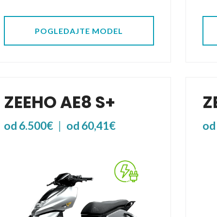
POGLEDAJTE MODEL
ZEEHO AE8 S+
Z
od 6.500€
|
od 60,41€
od