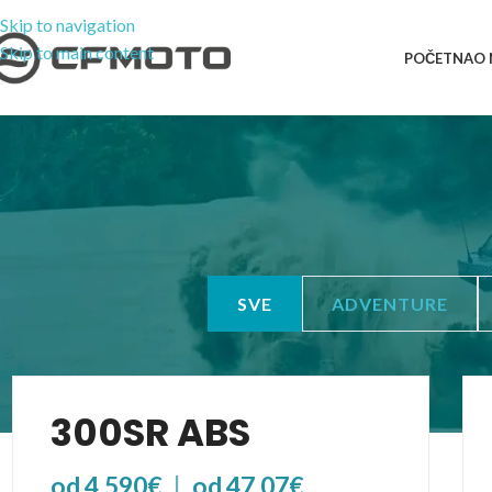
Skip to navigation
Skip to main content
POČETNA
O
SVE
ADVENTURE
300SR ABS
od 4.590€
|
od 47,07€