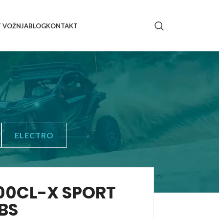
T VOŽNJA
BLOG
KONTAKT
ELECTRO
00CL-X SPORT
BS