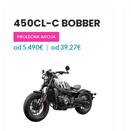
450CL-C BOBBER
PROLEĆNA AKCIJA
od 5.490€
|
od 39,27€