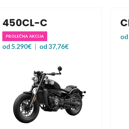
450CL-C
C
od
PROLEĆNA AKCIJA
od 5.290€
|
od 37,76€