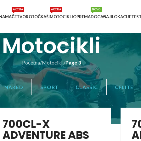
AKCIJA
AKCIJA
NOVO
 NAMA
ČETVOROTOČKAŠI
MOTOCIKLI
OPREMA
DOGAĐAJI
LOKACIJE
TES
Motocikli
Početna
/
Motocikli
/
Page 3
NAKED
SPORT
CLASSIC
CFLITE
700CL-X
7
ADVENTURE ABS
A