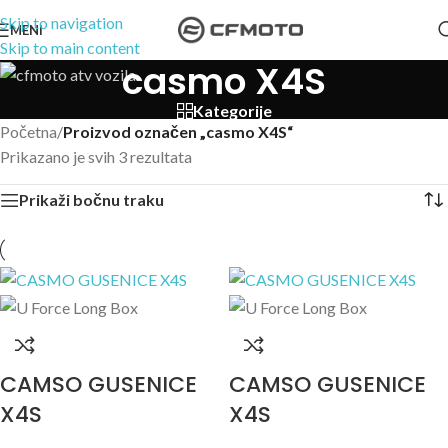
Skip to navigation
MENI
Skip to main content
casmo X4S
Kategorije
Početna
/
Proizvod označen „casmo X4S“
Prikazano je svih 3 rezultata
Prikaži bočnu traku
CAMSO GUSENICE
CAMSO GUSENICE
X4S
X4S