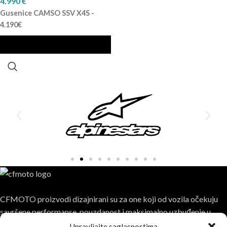
4.990
€
Gusenice CAMSO SSV X4S -
4.190€
CFMOTO proizvodi dizajnirani su za one koji od vozila očekuju
savršene performanse, pouzdanost i maksimalno uzbuđenje u
svakoj vožnji.
Upravljajte saglasnostima