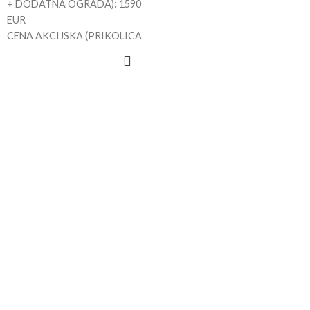
+ DODATNA OGRADA): 1590
EUR
CENA AKCIJSKA (PRIKOLICA
+ DODATNA OGRADA): 1320
EUR