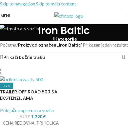
Skip to navigation
Skip to main content
MENI
Iron Baltic
Kategorije
Početna
/
Proizvod označen „Iron Baltic“
Prikazan jedan rezultat
Prikaži bočnu traku
-17%
TRAILER OFF ROAD 500 SA
EKSTENZIJAMA
Priključna oprema za vozila
1.320
€
1.590
€
CENA REDOVNA (PRIKOLICA