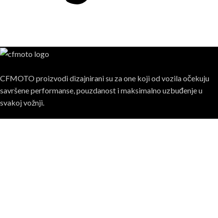
CFMOTO proizvodi dizajnirani su za one koji od vozila očekuju
savršene performanse, pouzdanost i maksimalno uzbuđenje u
svakoj vožnji.
Poslednje sa bloga
CFMOTO je pokorio Red Bull Romaniacs – Pobeda u sve
tri ADV kategorije
05/08/2026
1 Komentar
MT Challenge kvalifikacije završene – Region je dobio