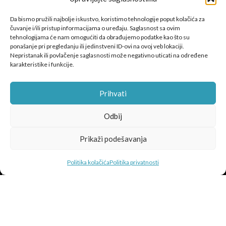
SSV vozila
JUNIOR vozila
Da bismo pružili najbolje iskustvo, koristimo tehnologije poput kolačića za
čuvanje i/ili pristup informacijama o uređaju. Saglasnost sa ovim
MOTOCIKLI
tehnologijama će nam omogućiti da obrađujemo podatke kao što su
ponašanje pri pregledanju ili jedinstveni ID-ovi na ovoj veb lokaciji.
ADVENTURE
Nepristanak ili povlačenje saglasnosti može negativno uticati na određene
NAKED
karakteristike i funkcije.
SPORT
CLASSIC
Prihvati
ELECTRO
Odbij
INFORMACIJE
O nama
Prikaži podešavanja
Događaji
Lokacije
Politika kolačića
Politika privatnosti
Test vožnja
Kontakt
CFMOTO
© 2026
SEO Team
.
Privatnost
|
Kolačići
|
Uslovi
|
Podešavanja kolačića