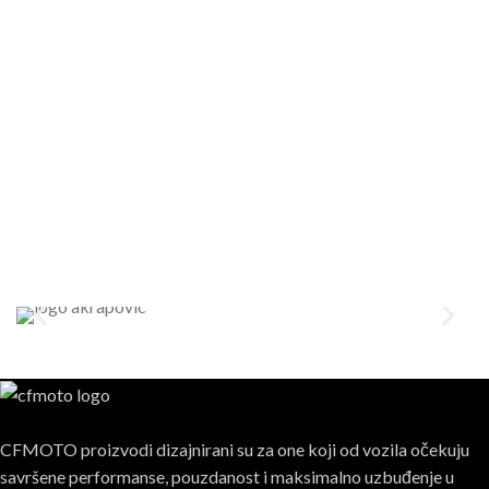
CFMOTO proizvodi dizajnirani su za one koji od vozila očekuju
savršene performanse, pouzdanost i maksimalno uzbuđenje u