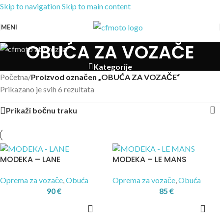
Skip to navigation
Skip to main content
MENI
OBUĆA ZA VOZAČE
Kategorije
Početna
/
Proizvod označen „OBUĆA ZA VOZAČE“
Prikazano je svih 6 rezultata
Prikaži bočnu traku
MODEKA – LANE
MODEKA – LE MANS
Oprema za vozače
,
Obuća
Oprema za vozače
,
Obuća
90
€
85
€