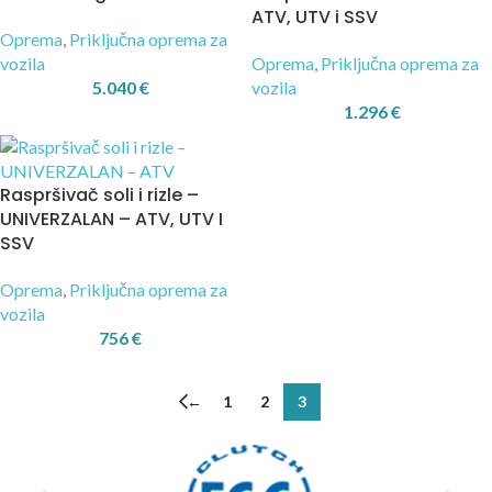
ATV, UTV i SSV
Oprema
,
Priključna oprema za
vozila
Oprema
,
Priključna oprema za
5.040
€
vozila
1.296
€
Raspršivač soli i rizle –
UNIVERZALAN – ATV, UTV I
SSV
Oprema
,
Priključna oprema za
vozila
756
€
←
1
2
3