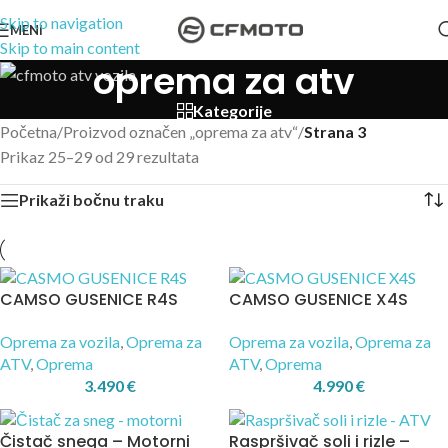
Skip to navigation
MENI
Skip to main content
oprema za atv
Kategorije
Početna
/
Proizvod označen „oprema za atv“
/
Strana 3
Prikaz 25–29 od 29 rezultata
Prikaži bočnu traku
CAMSO GUSENICE R4S
CAMSO GUSENICE X4S
Oprema za vozila
,
Oprema za
Oprema za vozila
,
Oprema za
ATV
,
Oprema
ATV
,
Oprema
3.490
€
4.990
€
Čistač snega – Motorni
Raspršivač soli i rizle –