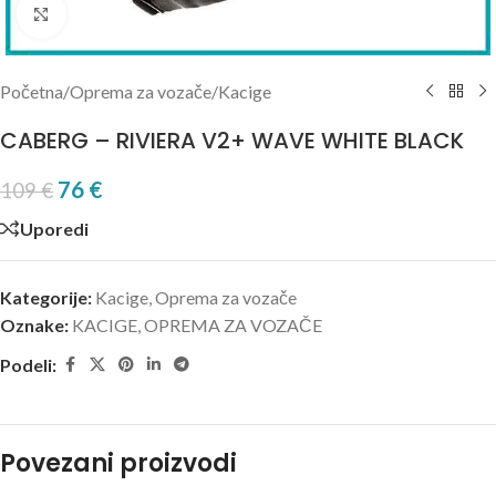
Kliknite za uvećanje
Početna
/
Oprema za vozače
/
Kacige
CABERG – RIVIERA V2+ WAVE WHITE BLACK
76
€
109
€
Uporedi
Kategorije:
Kacige
,
Oprema za vozače
Oznake:
KACIGE
,
OPREMA ZA VOZAČE
Podeli:
Povezani proizvodi