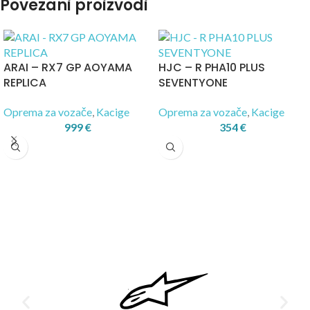
Povezani proizvodi
ARAI – RX7 GP AOYAMA
HJC – R PHA10 PLUS
REPLICA
SEVENTYONE
Oprema za vozače
,
Kacige
Oprema za vozače
,
Kacige
999
€
354
€