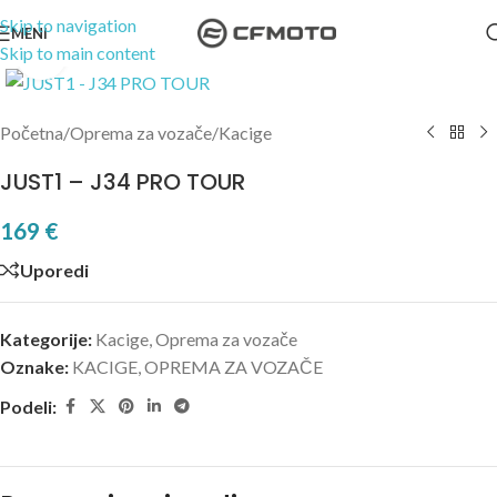
Skip to navigation
MENI
Skip to main content
Kliknite za uvećanje
Početna
/
Oprema za vozače
/
Kacige
JUST1 – J34 PRO TOUR
169
€
Uporedi
Kategorije:
Kacige
,
Oprema za vozače
Oznake:
KACIGE
,
OPREMA ZA VOZAČE
Podeli: