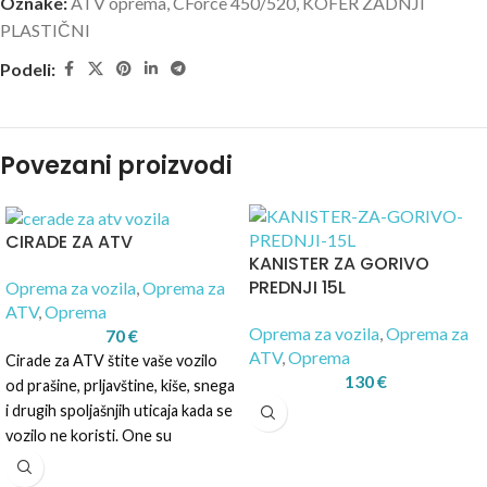
Oznake:
ATV oprema
,
CForce 450/520
,
KOFER ZADNJI
PLASTIČNI
Podeli:
Povezani proizvodi
CIRADE ZA ATV
KANISTER ZA GORIVO
PREDNJI 15L
Oprema za vozila
,
Oprema za
ATV
,
Oprema
Oprema za vozila
,
Oprema za
70
€
ATV
,
Oprema
Cirade za ATV štite vaše vozilo
130
€
od prašine, prljavštine, kiše, snega
i drugih spoljašnjih uticaja kada se
vozilo ne koristi. One su
napravljene od izdržljivog
materijala koji je otporan na