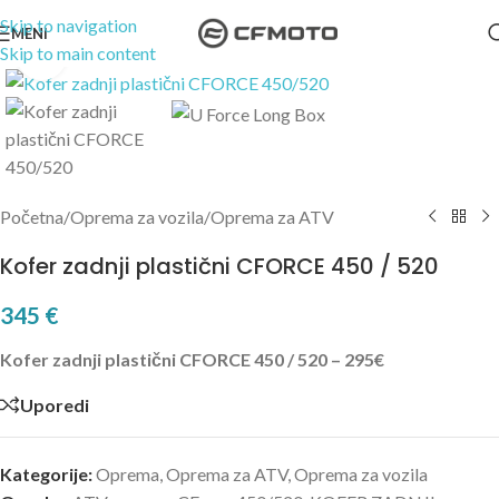
Skip to navigation
MENI
Skip to main content
Kliknite za uvećanje
Početna
/
Oprema za vozila
/
Oprema za ATV
Kofer zadnji plastični CFORCE 450 / 520
345
€
Kofer zadnji plastični CFORCE 450 / 520 – 295€
Uporedi
Kategorije:
Oprema
,
Oprema za ATV
,
Oprema za vozila