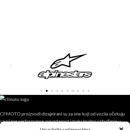
vremenske uslove i štite lak i
druge komponente ATV-a od
oštećenja i korozije. Cirade za
ATV imaju elastične ivice ili čičak
trake za bolje prijanjanje i
osiguranje da prekrivač ostane na
mestu čak i po vetru.
CFMOTO proizvodi dizajnirani su za one koji od vozila očekuju
savršene performanse, pouzdanost i maksimalno uzbuđenje u
svakoj vožnji.
Upravljajte saglasnostima