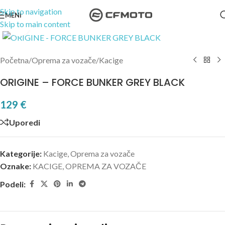
Skip to navigation
MENI
Skip to main content
Kliknite za uvećanje
Početna
/
Oprema za vozače
/
Kacige
ORIGINE – FORCE BUNKER GREY BLACK
129
€
Uporedi
Kategorije:
Kacige
,
Oprema za vozače
Oznake:
KACIGE
,
OPREMA ZA VOZAČE
Podeli: