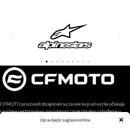
CFMOTO proizvodi dizajnirani su za one koji od vozila očekuju
savršene performanse, pouzdanost i maksimalno uzbuđenje u
svakoj vožnji.
Upravljajte saglasnostima