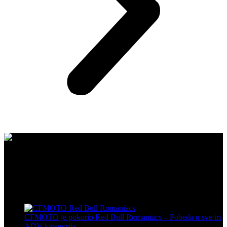
CFMOTO proizvodi dizajnirani su za one koji od vozila očekuju
savršene performanse, pouzdanost i maksimalno uzbuđenje u svakoj
vožnji.
Poslednje sa bloga
CFMOTO je pokorio Red Bull Romaniacs – Pobeda u sve tri
ADV kategorije