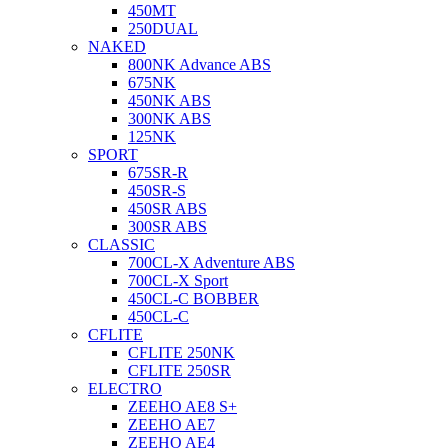
450MT
250DUAL
NAKED
800NK Advance ABS
675NK
450NK ABS
300NK ABS
125NK
SPORT
675SR-R
450SR-S
450SR ABS
300SR ABS
CLASSIC
700CL-X Adventure ABS
700CL-X Sport
450CL-C BOBBER
450CL-C
CFLITE
CFLITE 250NK
CFLITE 250SR
ELECTRO
ZEEHO AE8 S+
ZEEHO AE7
ZEEHO AE4