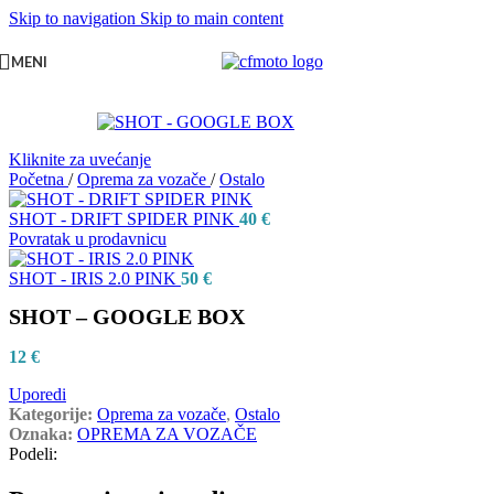
Skip to navigation
Skip to main content
MENI
Kliknite za uvećanje
Početna
/
Oprema za vozače
/
Ostalo
SHOT - DRIFT SPIDER PINK
40
€
Povratak u prodavnicu
SHOT - IRIS 2.0 PINK
50
€
SHOT – GOOGLE BOX
12
€
Uporedi
Kategorije:
Oprema za vozače
,
Ostalo
Oznaka:
OPREMA ZA VOZAČE
Podeli: