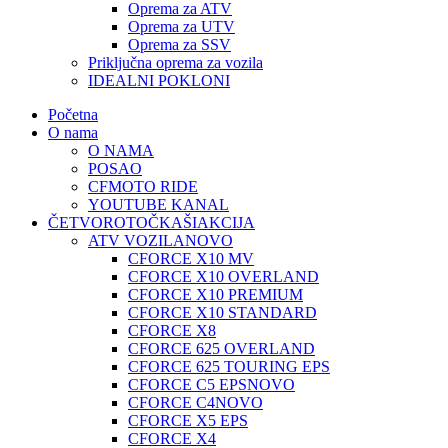
Oprema za ATV
Oprema za UTV
Oprema za SSV
Priključna oprema za vozila
IDEALNI POKLONI
Početna
O nama
O NAMA
POSAO
CFMOTO RIDE
YOUTUBE KANAL
ČETVOROTOČKAŠI
AKCIJA
ATV VOZILA
NOVO
CFORCE X10 MV
CFORCE X10 OVERLAND
CFORCE X10 PREMIUM
CFORCE X10 STANDARD
CFORCE X8
CFORCE 625 OVERLAND
CFORCE 625 TOURING EPS
CFORCE C5 EPS
NOVO
CFORCE C4
NOVO
CFORCE X5 EPS
CFORCE X4