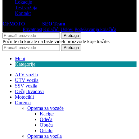
Lokacije
Test vožnja
Kontakt
CFMOTO
© 2026
SEO Team
.
Privatnost
|
Kolačići
|
Uslovi
|
Podešavanja kolačića
Pretraga
Počnite da kucate da biste videli proizvode koje tražite.
Pretraga
Meni
Kategorije
ATV vozila
UTV vozila
SSV vozila
Dečiji kvadovi
Motocikli
Oprema
Oprema za vozače
Kacige
Odeća
Obuća
Ostalo
Oprema za vozila