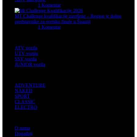
05/08/2026
1 Komentar
MT Challenge kvalifikacije završene – Region je dobio
predstavnike za svetsko finale u Španiji
06/07/2026
1 Komentar
Četvorotočkaši
ATV vozila
UTV vozila
SSV vozila
JUNIOR vozila
MOTOCIKLI
ADVENTURE
NAKED
SPORT
CLASSIC
ELECTRO
INFORMACIJE
O nama
Događaji