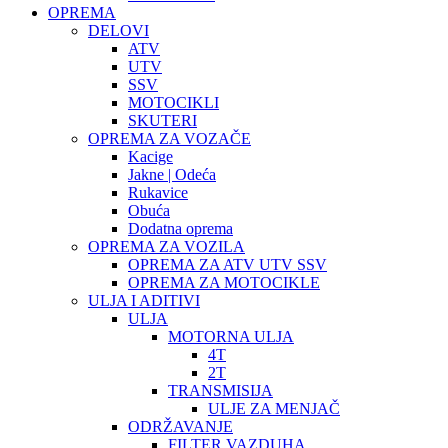
OPREMA
DELOVI
ATV
UTV
SSV
MOTOCIKLI
SKUTERI
OPREMA ZA VOZAČE
Kacige
Jakne | Odeća
Rukavice
Obuća
Dodatna oprema
OPREMA ZA VOZILA
OPREMA ZA ATV UTV SSV
OPREMA ZA MOTOCIKLE
ULJA I ADITIVI
ULJA
MOTORNA ULJA
4T
2T
TRANSMISIJA
ULJE ZA MENJAČ
ODRŽAVANJE
FILTER VAZDUHA