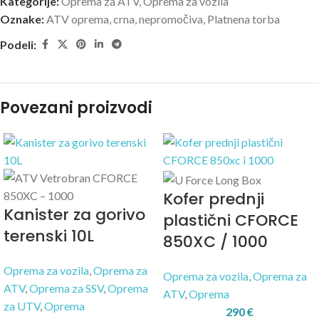
Kategorije:
Oprema za ATV
,
Oprema za vozila
Oznake:
ATV oprema
,
crna
,
nepromočiva
,
Platnena torba
Podeli:
Povezani proizvodi
Kofer prednji
Kanister za gorivo
plastični CFORCE
terenski 10L
850XC / 1000
Oprema za vozila
,
Oprema za
Oprema za vozila
,
Oprema za
ATV
,
Oprema za SSV
,
Oprema
ATV
,
Oprema
za UTV
,
Oprema
290
€