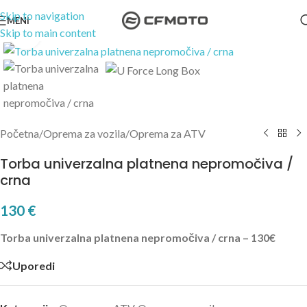
Skip to navigation
MENI
Skip to main content
Kliknite za uvećanje
Početna
/
Oprema za vozila
/
Oprema za ATV
Torba univerzalna platnena nepromočiva /
crna
130
€
Torba univerzalna platnena nepromočiva / crna – 130€
Uporedi