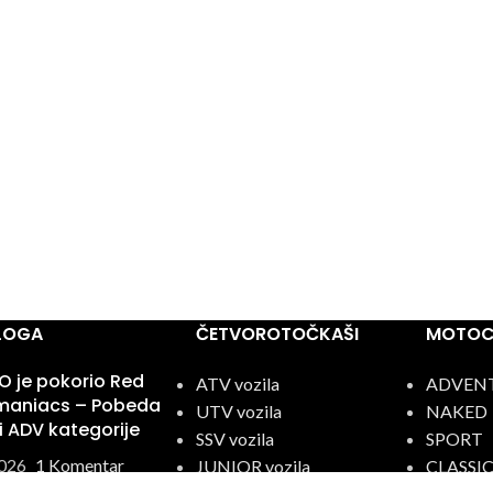
BLOGA
ČETVOROTOČKAŠI
MOTOCI
 je pokorio Red
ATV vozila
ADVEN
omaniacs – Pobeda
UTV vozila
NAKED
ri ADV kategorije
SSV vozila
SPORT
026
1 Komentar
JUNIOR vozila
CLASSI