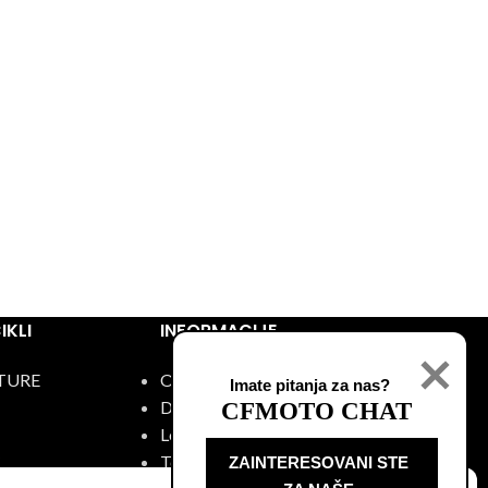
KLI
INFORMACIJE
TURE
O nama
Imate pitanja za nas?
Događaji
CFMOTO CHAT
Lokacije
C
Test vožnja
ZAINTERESOVANI STE
