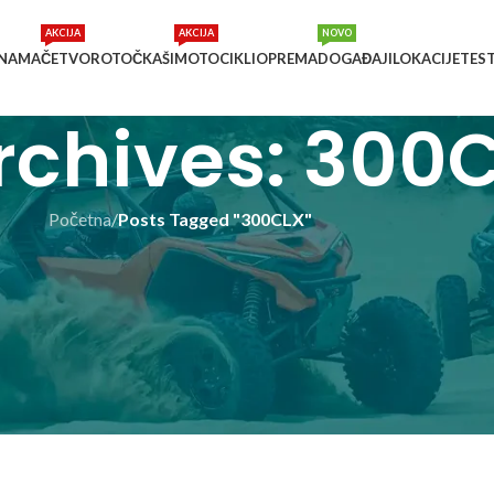
AKCIJA
AKCIJA
NOVO
 NAMA
ČETVOROTOČKAŠI
MOTOCIKLI
OPREMA
DOGAĐAJI
LOKACIJE
TES
rchives: 300
Početna
/
Posts Tagged "300CLX"