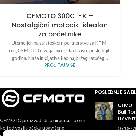
CFMOTO 300CL-X –
Nostalgični motocikl idealan
za početnike
Utemeljen na strateškom partnerstvu sa KTM-
om, CFMOTO osvaja evropsko tržište poslednjih
godina. Naša inicijativa kao najbržeg ratućeg ...
PROČITAJ VIŠE
POSLEDNJE SA 
CFMOTO
Bull R
u sve t
CFMOTO proizvodi dizajnirani su za one
koji od vozila očekuju savršene
05/08/2
performanse, pouzdanost i maksimalno