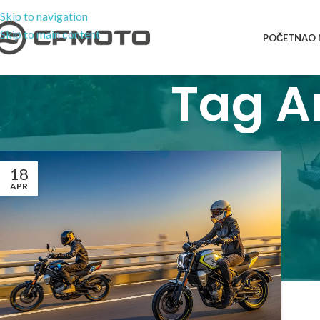
Skip to navigation
Skip to main content
POČETNA
O
Tag A
18
APR