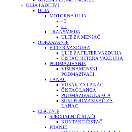
ULJA I ADITIVI
ULJA
MOTORNA ULJA
4T
2T
TRANSMISIJA
ULJE ZA MENJAČ
ODRŽAVANJE
FILTER VAZDUHA
ULJE ZA FILTER VAZDUHA
ČISTAČ FILTERA VAZDUHA
PODMAZIVANJE
VIŠENAMENSKI
PODMAZIVAČI
LANAC
VOSAK ZA LANAC
ČISTAČ LANCA
PODMAZIVAČ LANCA
SUVI PODMAZIVAČ ZA
LANAC
ČIŠĆENJE
SPECIJALNI ČISTAČI
KONTAKT ČISTAČ
PRANJE