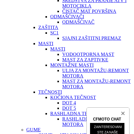
SREDSTVA ZA PRANJE ATV I
MOTOCIKLA
ČISTAČ MAT POVRŠINA
ODMAŠĆIVAČI
ODMAŠĆIVAČ
ZAŠTITA
SC1
SJAJNI ZAŠTITNI PREMAZ
MASTI
MASTI
VODOOTPORNA MAST
MAST ZA ZAPTIVKE
MONTAŽNE MASTI
ULJA ZA MONTAŽU-REMONT
MOTORA
MAST ZA MONTAŽU-REMONT
MOTORA
TEČNOSTI
KOČIONA TEČNOST
DOT 4
DOT 5
RASHLADNA TEČNOST
RASHLADNA TEČNOST
CFMOTO CHAT
MOTORA
ZAINTERESOVANI 
GUME
STE ZA NAŠE