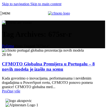
Skip to navigation
Skip to main content
MENI
Tag Archives: 675sr-r
Početna
/
Posts Tagged "675sr-r"
28
feb
CFMOTO Globalna Premijera u Portugalu – 8
novih modela je izašlo na scenu
Kada govorimo o inovacijama, performansama i neviđenim
događajima u PowerSport svetu, CFMOTO ponovo pomera
granice! CFMOTO globalna med...
Pročitaj više