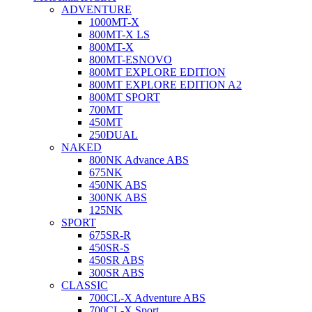
ADVENTURE
1000MT-X
800MT-X LS
800MT-X
800MT-ES
NOVO
800MT EXPLORE EDITION
800MT EXPLORE EDITION A2
800MT SPORT
700MT
450MT
250DUAL
NAKED
800NK Advance ABS
675NK
450NK ABS
300NK ABS
125NK
SPORT
675SR-R
450SR-S
450SR ABS
300SR ABS
CLASSIC
700CL-X Adventure ABS
700CL-X Sport