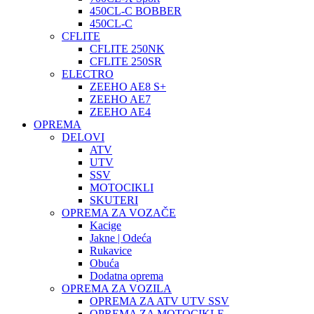
450CL-C BOBBER
450CL-C
CFLITE
CFLITE 250NK
CFLITE 250SR
ELECTRO
ZEEHO AE8 S+
ZEEHO AE7
ZEEHO AE4
OPREMA
DELOVI
ATV
UTV
SSV
MOTOCIKLI
SKUTERI
OPREMA ZA VOZAČE
Kacige
Jakne | Odeća
Rukavice
Obuća
Dodatna oprema
OPREMA ZA VOZILA
OPREMA ZA ATV UTV SSV
OPREMA ZA MOTOCIKLE