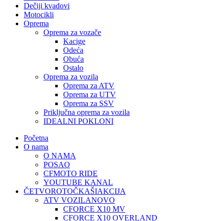
Dečiji kvadovi
Motocikli
Oprema
Oprema za vozače
Kacige
Odeća
Obuća
Ostalo
Oprema za vozila
Oprema za ATV
Oprema za UTV
Oprema za SSV
Priključna oprema za vozila
IDEALNI POKLONI
Početna
O nama
O NAMA
POSAO
CFMOTO RIDE
YOUTUBE KANAL
ČETVOROTOČKAŠI
AKCIJA
ATV VOZILA
NOVO
CFORCE X10 MV
CFORCE X10 OVERLAND