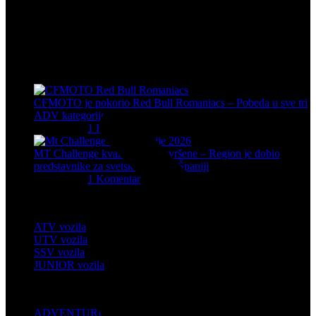
CFMOTO proizvodi dizajnirani su za one koji od vozila očekuju
savršene performanse, pouzdanost i maksimalno uzbuđenje u svakoj
vožnji.
Poslednje sa bloga
CFMOTO je pokorio Red Bull Romaniacs – Pobeda u sve tri
ADV kategorije
05/08/2026
1 Komentar
MT Challenge kvalifikacije završene – Region je dobio
predstavnike za svetsko finale u Španiji
06/07/2026
1 Komentar
Četvorotočkaši
ATV vozila
UTV vozila
SSV vozila
JUNIOR vozila
MOTOCIKLI
ADVENTURE