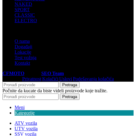
NAKED
SPORT
CLASSIC
ELECTRO
INFORMACIJE
O nama
Događaji
Lokacije
Test vožnja
Kontakt
CFMOTO
© 2026
SEO Team
.
Privatnost
|
Kolačići
|
Uslovi
|
Podešavanja kolačića
Pretraga
Počnite da kucate da biste videli proizvode koje tražite.
Pretraga
Meni
Kategorije
ATV vozila
UTV vozila
SSV vozila