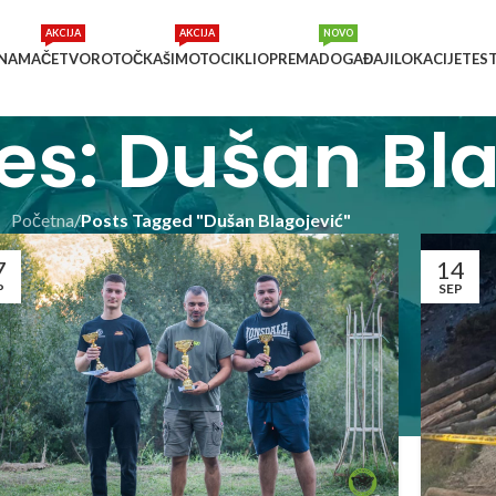
AKCIJA
AKCIJA
NOVO
 NAMA
ČETVOROTOČKAŠI
MOTOCIKLI
OPREMA
DOGAĐAJI
LOKACIJE
TES
es: Dušan Bl
Početna
/
Posts Tagged "Dušan Blagojević"
7
14
P
SEP