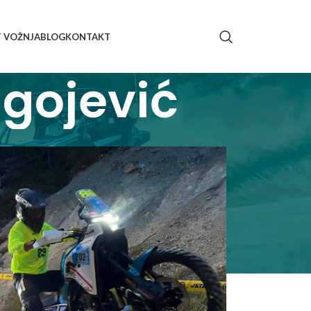
T VOŽNJA
BLOG
KONTAKT
agojević