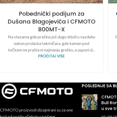
Pobednički podijum za
Dušana Blagojevića i CFMOTO
800MT-X
Na stazama gde prašina još dugo lebdi u vazduhu
P
nakon prolaska takmičara, gde kamen pod
točkom ne prašta ni najmanju grešku, a usponi d...
PROČITAJ VIŠE
POSLEDNJE SA 
CFMOTO
Bull R
u sve t
CFMOTO proizvodi dizajnirani su za one
koji od vozila očekuju savršene
05/08/2