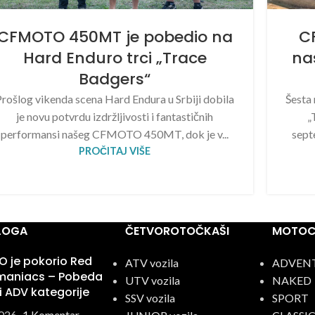
CFMOTO 450MT je pobedio na
C
Hard Enduro trci „Trace
na
Badgers“
rošlog vikenda scena Hard Endura u Srbiji dobila
Šesta
je novu potvrdu izdržljivosti i fantastičnih
„
performansi našeg CFMOTO 450MT, dok je v...
sept
PROČITAJ VIŠE
BLOGA
ČETVOROTOČKAŠI
MOTOCI
 je pokorio Red
ATV vozila
ADVEN
omaniacs – Pobeda
UTV vozila
NAKED
ri ADV kategorije
SSV vozila
SPORT
026
1 Komentar