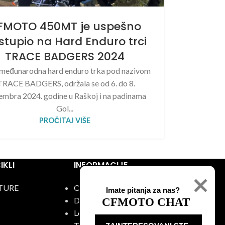
FMOTO 450MT je uspešno
stupio na Hard Enduro trci
TRACE BADGERS 2024
 međunarodna hard enduro trka pod nazivom
TRACE BADGERS, održala se od 6. do 8.
embra 2024. godine u Raškoj i na padinama
Gol...
PROČITAJ VIŠE
KLI
INFORMACIJE
TURE
O nama
Imate pitanja za nas?
Događaji
CFMOTO CHAT
Lokacije