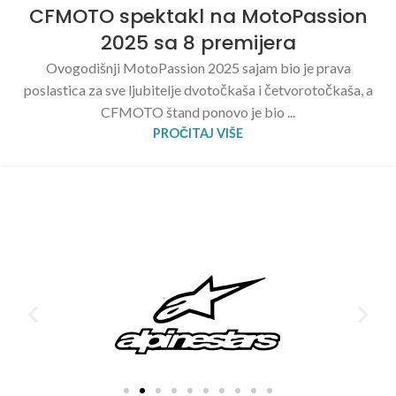
CFMOTO spektakl na MotoPassion
2025 sa 8 premijera
Ovogodišnji MotoPassion 2025 sajam bio je prava
poslastica za sve ljubitelje dvotočkaša i četvorotočkaša, a
CFMOTO štand ponovo je bio ...
PROČITAJ VIŠE