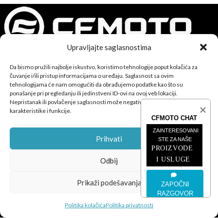
Upravljajte saglasnostima
CFMOTO proizvodi dizajnirani su za one koji od vozila očekuju
Da bismo pružili najbolje iskustvo, koristimo tehnologije poput kolačića za
čuvanje i/ili pristup informacijama o uređaju. Saglasnost sa ovim
savršene performanse, pouzdanost i maksimalno uzbuđenje u
tehnologijama će nam omogućiti da obrađujemo podatke kao što su
svakoj vožnji.
ponašanje pri pregledanju ili jedinstveni ID-ovi na ovoj veb lokaciji.
Nepristanak ili povlačenje saglasnosti može negativno uticati na određene
karakteristike i funkcije.
CFMOTO CHAT
ZAINTERESOVANI 
Prihvati
STE ZA NAŠE
PROIZVODE 
POSLEDNJE SA BLOGA
I USLUGE
Odbij
ČETVOROTOČKAŠI
Prikaži podešavanja
ZAPOČNI
RAZGOVOR
MOTOCIKLI
Politika kolačića
Politika privatnosti