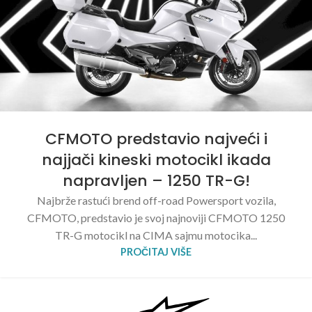
CFMOTO predstavio najveći i
najjači kineski motocikl ikada
napravljen – 1250 TR-G!
Najbrže rastući brend off-road Powersport vozila,
CFMOTO, predstavio je svoj najnoviji CFMOTO 1250
TR-G motocikl na CIMA sajmu motocika...
PROČITAJ VIŠE