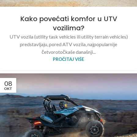
Kako povećati komfor u UTV
vozilima?
UTV vozila (utility task vehicles ili utility terrain vehicles)
predstavljaju, pored ATV vozila, najpopularnije
četvorotočkaše današnji...
PROČITAJ VIŠE
08
OKT