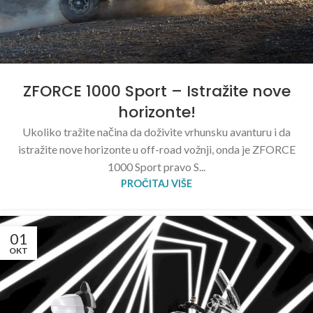
ZFORCE 1000 Sport – Istražite nove
horizonte!
Ukoliko tražite načina da doživite vrhunsku avanturu i da
istražite nove horizonte u off-road vožnji, onda je ZFORCE
1000 Sport pravo S...
PROČITAJ VIŠE
01
OKT