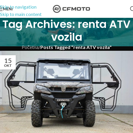
Skip to navigation
MENI
Skip to main content
Tag Archives: renta ATV
vozila
Početna
/
Posts Tagged "renta ATV vozila"
15
OKT