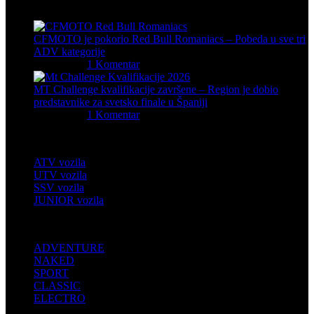
Poslednje sa bloga
CFMOTO je pokorio Red Bull Romaniacs – Pobeda u sve tri
ADV kategorije
05/08/2026
1 Komentar
MT Challenge kvalifikacije završene – Region je dobio
predstavnike za svetsko finale u Španiji
06/07/2026
1 Komentar
Četvorotočkaši
ATV vozila
UTV vozila
SSV vozila
JUNIOR vozila
MOTOCIKLI
ADVENTURE
NAKED
SPORT
CLASSIC
ELECTRO