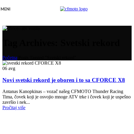
Skip to navigation
Skip to main content
MENI
Tag Archives: Svetski rekord
Početna
/
Posts Tagged "Svetski rekord"
06
avg
Novi svetski rekord je oboren i to sa CFORCE X8
Antanas Kanopkinas – vozač našeg CFMOTO Thunder Racing
Tima, čovek koji je osvojio mnoge ATV trke i čovek koji je uspešno
završio i nek...
Pročitaj više