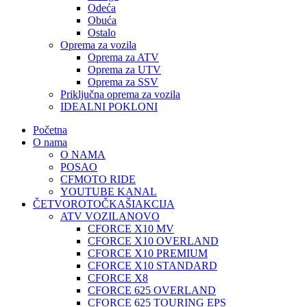
Odeća
Obuća
Ostalo
Oprema za vozila
Oprema za ATV
Oprema za UTV
Oprema za SSV
Priključna oprema za vozila
IDEALNI POKLONI
Početna
O nama
O NAMA
POSAO
CFMOTO RIDE
YOUTUBE KANAL
ČETVOROTOČKAŠI
AKCIJA
ATV VOZILA
NOVO
CFORCE X10 MV
CFORCE X10 OVERLAND
CFORCE X10 PREMIUM
CFORCE X10 STANDARD
CFORCE X8
CFORCE 625 OVERLAND
CFORCE 625 TOURING EPS