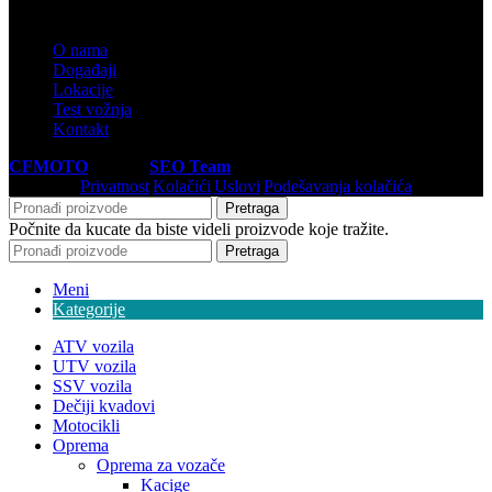
INFORMACIJE
O nama
Događaji
Lokacije
Test vožnja
Kontakt
CFMOTO
© 2026
SEO Team
.
Privatnost
|
Kolačići
|
Uslovi
|
Podešavanja kolačića
Pretraga
Počnite da kucate da biste videli proizvode koje tražite.
Pretraga
Meni
Kategorije
ATV vozila
UTV vozila
SSV vozila
Dečiji kvadovi
Motocikli
Oprema
Oprema za vozače
Kacige