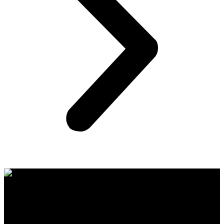
CFMOTO proizvodi dizajnirani su za one koji od vozila očekuju
savršene performanse, pouzdanost i maksimalno uzbuđenje u svakoj
vožnji.