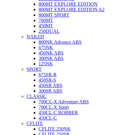
800MT EXPLORE EDITION
800MT EXPLORE EDITION A2
800MT SPORT
700MT
450MT
250DUAL
NAKED
800NK Advance ABS
675NK
450NK ABS
300NK ABS
125NK
SPORT
675SR-R
450SR-S
450SR ABS
300SR ABS
CLASSIC
700CL-X Adventure ABS
700CL-X Sport
450CL-C BOBBER
450CL-C
CFLITE
CFLITE 250NK
CFLITE 250SR