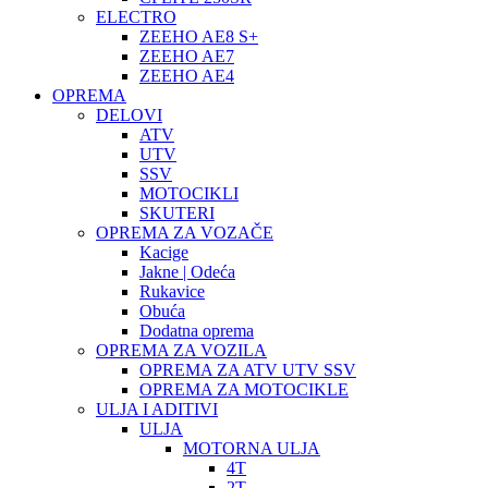
ELECTRO
ZEEHO AE8 S+
ZEEHO AE7
ZEEHO AE4
OPREMA
DELOVI
ATV
UTV
SSV
MOTOCIKLI
SKUTERI
OPREMA ZA VOZAČE
Kacige
Jakne | Odeća
Rukavice
Obuća
Dodatna oprema
OPREMA ZA VOZILA
OPREMA ZA ATV UTV SSV
OPREMA ZA MOTOCIKLE
ULJA I ADITIVI
ULJA
MOTORNA ULJA
4T
2T