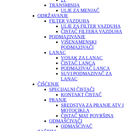
TRANSMISIJA
ULJE ZA MENJAČ
ODRŽAVANJE
FILTER VAZDUHA
ULJE ZA FILTER VAZDUHA
ČISTAČ FILTERA VAZDUHA
PODMAZIVANJE
VIŠENAMENSKI
PODMAZIVAČI
LANAC
VOSAK ZA LANAC
ČISTAČ LANCA
PODMAZIVAČ LANCA
SUVI PODMAZIVAČ ZA
LANAC
ČIŠĆENJE
SPECIJALNI ČISTAČI
KONTAKT ČISTAČ
PRANJE
SREDSTVA ZA PRANJE ATV I
MOTOCIKLA
ČISTAČ MAT POVRŠINA
ODMAŠĆIVAČI
ODMAŠĆIVAČ