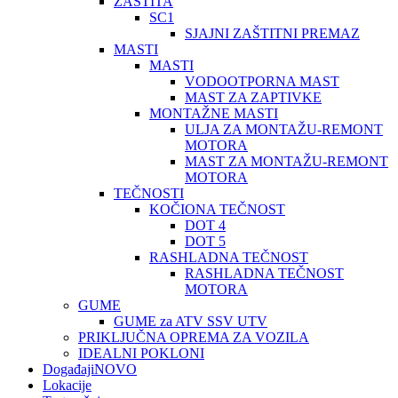
ZAŠTITA
SC1
SJAJNI ZAŠTITNI PREMAZ
MASTI
MASTI
VODOOTPORNA MAST
MAST ZA ZAPTIVKE
MONTAŽNE MASTI
ULJA ZA MONTAŽU-REMONT
MOTORA
MAST ZA MONTAŽU-REMONT
MOTORA
TEČNOSTI
KOČIONA TEČNOST
DOT 4
DOT 5
RASHLADNA TEČNOST
RASHLADNA TEČNOST
MOTORA
GUME
GUME za ATV SSV UTV
PRIKLJUČNA OPREMA ZA VOZILA
IDEALNI POKLONI
Događaji
NOVO
Lokacije