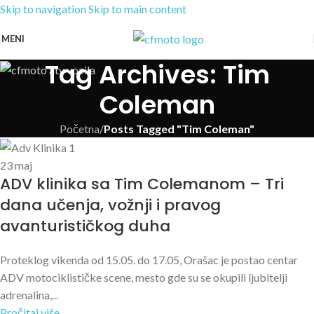
Skip to navigation
Skip to main content
MENI
Tag Archives: Tim
Coleman
Početna
/
Posts Tagged "Tim Coleman"
23
maj
ADV klinika sa Tim Colemanom – Tri
dana učenja, vožnji i pravog
avanturističkog duha
Proteklog vikenda od 15.05. do 17.05, Orašac je postao centar
ADV motociklističke scene, mesto gde su se okupili ljubitelji
adrenalina,...
Pročitaj više