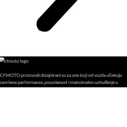
CFMOTO proizvodi dizajnirani su za one koji od vozila očekuju
savršene performanse, pouzdanost i maksimalno uzbuđenje u
svakoj vožnji.
Poslednje sa bloga