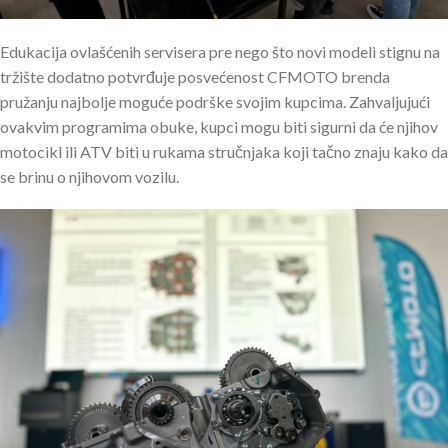
Edukacija ovlašćenih servisera pre nego što novi modeli stignu na
tržište dodatno potvrđuje posvećenost CFMOTO brenda
pružanju najbolje moguće podrške svojim kupcima. Zahvaljujući
ovakvim programima obuke, kupci mogu biti sigurni da će njihov
motocikl ili ATV biti u rukama stručnjaka koji tačno znaju kako da
se brinu o njihovom vozilu.