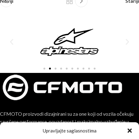
Noviji
Stariji
CFMOTO proizvodi dizajnirani su za one koji od vozila očekuju
savršene performanse, pouzdanost i maksimalno uzbuđenje u
svakoj vožnji.
Upravljajte saglasnostima