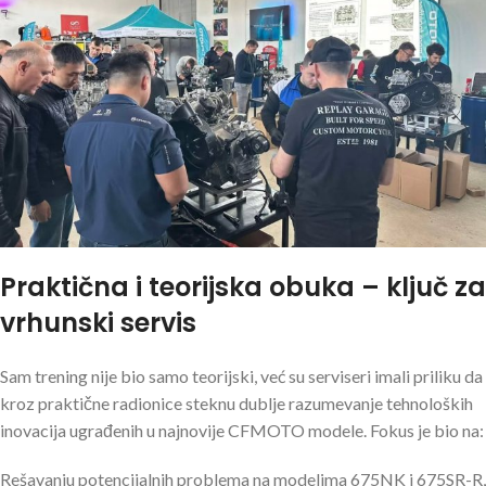
Praktična i teorijska obuka – ključ za
vrhunski servis
Sam trening nije bio samo teorijski, već su serviseri imali priliku da
kroz praktične radionice steknu dublje razumevanje tehnoloških
inovacija ugrađenih u najnovije CFMOTO modele. Fokus je bio na:
Rešavanju potencijalnih problema na modelima 675NK i 675SR-R,