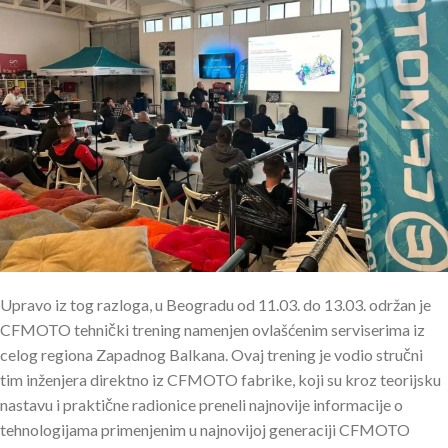
Upravo iz tog razloga, u Beogradu od 11.03. do 13.03. održan je
CFMOTO tehnički trening namenjen ovlašćenim serviserima iz
celog regiona Zapadnog Balkana. Ovaj trening je vodio stručni
tim inženjera direktno iz CFMOTO fabrike, koji su kroz teorijsku
nastavu i praktične radionice preneli najnovije informacije o
tehnologijama primenjenim u najnovijoj generaciji CFMOTO