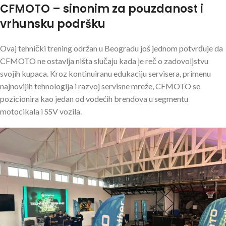
CFMOTO – sinonim za pouzdanost i
vrhunsku podršku
Ovaj tehnički trening održan u Beogradu još jednom potvrđuje da
CFMOTO ne ostavlja ništa slučaju kada je reč o zadovoljstvu
svojih kupaca. Kroz kontinuiranu edukaciju servisera, primenu
najnovijih tehnologija i razvoj servisne mreže, CFMOTO se
pozicionira kao jedan od vodećih brendova u segmentu
motocikala i SSV vozila.