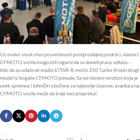
Uz ovako visok nivo posvećenosti postprodajnoj podršci, vlasnici
CFMOTO vozila mogu biti sigurni da su doneli pravu odluku –
bilo da su odabrali snažni 675SR-R, moćni Z10 Turbo ili neki drugi
model iz bogate CFMOTO ponude. Sa servisnom mrežom koja je
uvek spremna i tehnički obučena za najnovije izazove, avantura na
CFMOTO vozilu može da traje bez prepreka!