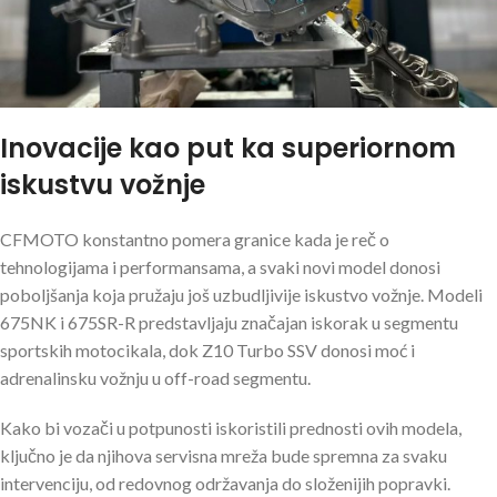
Inovacije kao put ka superiornom
iskustvu vožnje
CFMOTO konstantno pomera granice kada je reč o
tehnologijama i performansama, a svaki novi model donosi
poboljšanja koja pružaju još uzbudljivije iskustvo vožnje. Modeli
675NK i 675SR-R predstavljaju značajan iskorak u segmentu
sportskih motocikala, dok Z10 Turbo SSV donosi moć i
adrenalinsku vožnju u off-road segmentu.
Kako bi vozači u potpunosti iskoristili prednosti ovih modela,
ključno je da njihova servisna mreža bude spremna za svaku
intervenciju, od redovnog održavanja do složenijih popravki.