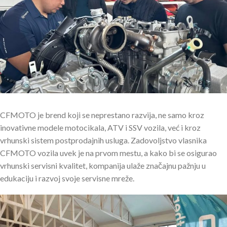
CFMOTO je brend koji se neprestano razvija, ne samo kroz
inovativne modele motocikala, ATV i SSV vozila, već i kroz
vrhunski sistem postprodajnih usluga. Zadovoljstvo vlasnika
CFMOTO vozila uvek je na prvom mestu, a kako bi se osigurao
vrhunski servisni kvalitet, kompanija ulaže značajnu pažnju u
edukaciju i razvoj svoje servisne mreže.