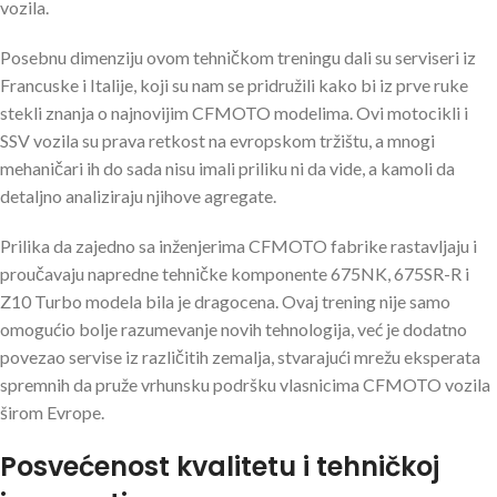
vozila.
Posebnu dimenziju ovom tehničkom treningu dali su serviseri iz
Francuske i Italije, koji su nam se pridružili kako bi iz prve ruke
stekli znanja o najnovijim CFMOTO modelima. Ovi motocikli i
SSV vozila su prava retkost na evropskom tržištu, a mnogi
mehaničari ih do sada nisu imali priliku ni da vide, a kamoli da
detaljno analiziraju njihove agregate.
Prilika da zajedno sa inženjerima CFMOTO fabrike rastavljaju i
proučavaju napredne tehničke komponente 675NK, 675SR-R i
Z10 Turbo modela bila je dragocena. Ovaj trening nije samo
omogućio bolje razumevanje novih tehnologija, već je dodatno
povezao servise iz različitih zemalja, stvarajući mrežu eksperata
spremnih da pruže vrhunsku podršku vlasnicima CFMOTO vozila
širom Evrope.
Posvećenost kvalitetu i tehničkoj