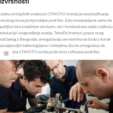
izvrsnosti
Jedna od ključnih vrednosti CFMOTO brenda je obezbeđivanje
visokog nivoa postprodajne podrške. Zato kompanija ne samo da
pažljivo bira ovlašćene servisere, već i kontinuirano ulaže u njihovu
edukaciju i unapređenje znanja. Tehnički treninzi, poput ovog
održanog u Beogradu, omogućavaju serviserima da budu u korak
sa najnovijim tehnologijama i rešenjima, što im omogućava da
vlasnicima CFMOTO vozila pruže brzu i efikasnu podršku.