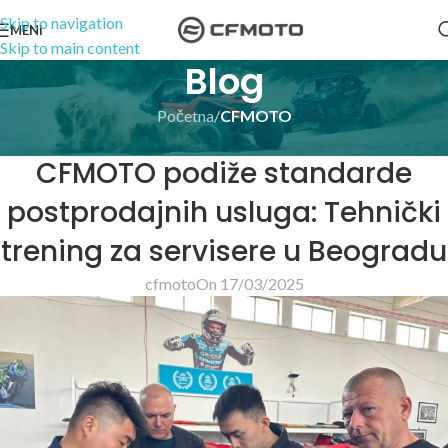
Skip to navigation
MENI
Skip to main content
Blog
Početna
/
CFMOTO
CFMOTO
CFMOTO podiže standarde
postprodajnih usluga: Tehnički
trening za servisere u Beogradu
cfmoto
On 17/03/2025