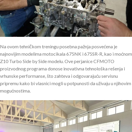
Na ovom tehničkom treningu posebna pažnja posvećena je
najnovijim modelima motocikala 675NK i 675SR-R, kao i moćnom
Z10 Turbo Side by Side modelu. Ove perjanice CFMOTO
proizvodnog programa donose inovativna tehnološka rešenja i
vrhunske performanse, što zahteva i odgovarajuću servisnu
pripremu kako bi vlasnici mogli u potpunosti da uživaju u njihovim
mogućnostima.