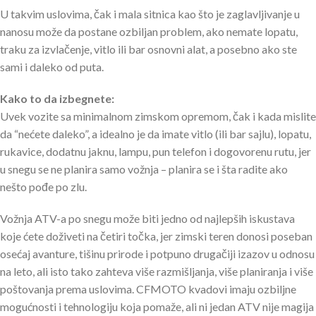
U takvim uslovima, čak i mala sitnica kao što je zaglavljivanje u
nanosu može da postane ozbiljan problem, ako nemate lopatu,
traku za izvlačenje, vitlo ili bar osnovni alat, a posebno ako ste
sami i daleko od puta.
Kako to da izbegnete:
Uvek vozite sa minimalnom zimskom opremom, čak i kada mislite
da “nećete daleko”, a idealno je da imate vitlo (ili bar sajlu), lopatu,
rukavice, dodatnu jaknu, lampu, pun telefon i dogovorenu rutu, jer
u snegu se ne planira samo vožnja – planira se i šta radite ako
nešto pođe po zlu.
Vožnja ATV-a po snegu može biti jedno od najlepših iskustava
koje ćete doživeti na četiri točka, jer zimski teren donosi poseban
osećaj avanture, tišinu prirode i potpuno drugačiji izazov u odnosu
na leto, ali isto tako zahteva više razmišljanja, više planiranja i više
poštovanja prema uslovima. CFMOTO kvadovi imaju ozbiljne
mogućnosti i tehnologiju koja pomaže, ali ni jedan ATV nije magija