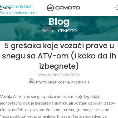
Skip to navigation
MENI
Skip to main content
Blog
Početna
/
CFMOTO
CFMOTO
5 grešaka koje vozači prave u
snegu sa ATV-om (i kako da ih
izbegnete)
cfmoto
On 05/02/2026
Vožnja ATV-a po snegu spada u one stvari koje izgledaju
jednostavno dok je gledate na snimku, ali postaju ozbiljan izazov
čim se nađete na pravom zimskom terenu, gde sneg nije samo
“lepa podloga” već promenljiva, klizava i često nepredvidiva