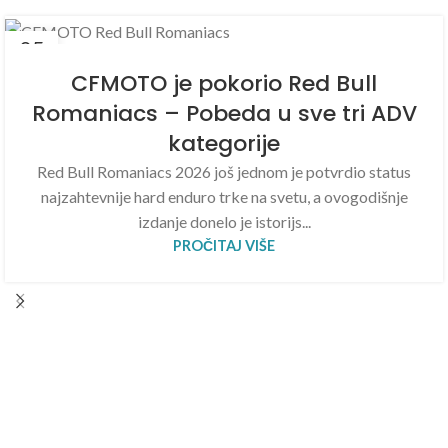
05
AVG
CFMOTO je pokorio Red Bull
Romaniacs – Pobeda u sve tri ADV
kategorije
Red Bull Romaniacs 2026 još jednom je potvrdio status
najzahtevnije hard enduro trke na svetu, a ovogodišnje
izdanje donelo je istorijs...
PROČITAJ VIŠE