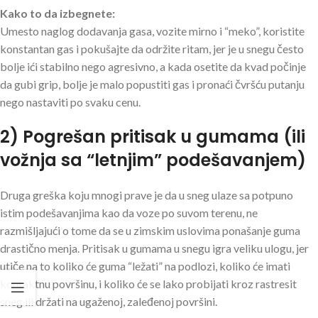
Kako to da izbegnete:
Umesto naglog dodavanja gasa, vozite mirno i “meko”, koristite
konstantan gas i pokušajte da održite ritam, jer je u snegu često
bolje ići stabilno nego agresivno, a kada osetite da kvad počinje
da gubi grip, bolje je malo popustiti gas i pronaći čvršću putanju
nego nastaviti po svaku cenu.
2) Pogrešan pritisak u gumama (ili
vožnja sa “letnjim” podešavanjem)
Druga greška koju mnogi prave je da u sneg ulaze sa potpuno
istim podešavanjima kao da voze po suvom terenu, ne
razmišljajući o tome da se u zimskim uslovima ponašanje guma
drastično menja. Pritisak u gumama u snegu igra veliku ulogu, jer
utiče na to koliko će guma “ležati” na podlozi, koliko će imati
kontaktnu površinu, i koliko će se lako probijati kroz rastresit
sneg ili držati na ugaženoj, zaleđenoj površini.