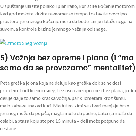
U spuštanje ulazite polako i planirano, koristite kočenje motorom
kad god možete, držite ravnomeran tempo i ostavite dovoljno
prostora, jer u snegu kočenje mora da bude ranije i blaže nego na
suvom, a kontrola brzine je mnogo važnija od snage.
5) Vožnja bez opreme i plana (i “ma
samo da se provozamo” mentalitet)
Peta greška je ona koja ne deluje kao greška dok se ne desi
problem: ljudi krenu u sneg bez osnovne opreme i bez plana, jer im
deluje da je to samo kratka vožnja, par kilometara kroz šumu,
malo zabave i nazad kući. Međutim, zimi se stvari menjaju brzo,
jer sneg može da pojača, magla može da padne, baterija može da
oslabi, a staza koju ste pre 15 minuta videli može potpuno da
nestane.