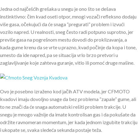
Jedna od najčešćih grešaka u snegu je ono što se dešava
instinktivno: čim kvad oseti otpor, mnogi vozači refleksno dodaju
više gasa, očekujući da će snaga “pregurati” problem i izvući
vozilo napred. U realnosti, sneg često radi potpuno suprotno, jer
previše gasa na pogrešnom mestu dovodi do proklizavanja, a
kada gume krenu da se vrte u prazno, kvad počinje da kopa i tone,
umesto da ide napred, pa se situacija vrlo brzo pretvori u
zaglavljivanje koje zahteva guranje, vitlo ili pomoć druge mašine.
Ovo je posebno izraženo kod jačih ATV modela, jer CFMOTO
kvadovi imaju dovoljno snage da bez problema “zapale” gume, ali
to ne znači da će snaga automatski rešiti problem trakcije. U
snegu je mnogo važnije da imate kontrolisan gas i da pokušate da
održite ravnomeran momentum, jer kada jednom izgubite trakciju
i ukopate se, svaka sledeća sekunda postaje teža.