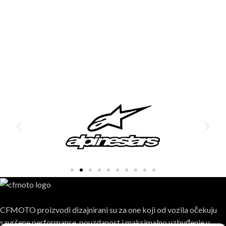
CFMOTO proizvodi dizajnirani su za one koji od vozila očekuju
savršene performanse, pouzdanost i maksimalno uzbuđenje u