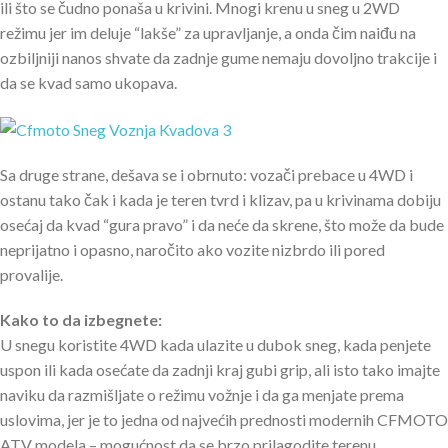
ili što se čudno ponaša u krivini. Mnogi krenu u sneg u 2WD
režimu jer im deluje “lakše” za upravljanje, a onda čim naiđu na
ozbiljniji nanos shvate da zadnje gume nemaju dovoljno trakcije i
da se kvad samo ukopava.
Sa druge strane, dešava se i obrnuto: vozači prebace u 4WD i
ostanu tako čak i kada je teren tvrd i klizav, pa u krivinama dobiju
osećaj da kvad “gura pravo” i da neće da skrene, što može da bude
neprijatno i opasno, naročito ako vozite nizbrdo ili pored
provalije.
Kako to da izbegnete:
U snegu koristite 4WD kada ulazite u dubok sneg, kada penjete
uspon ili kada osećate da zadnji kraj gubi grip, ali isto tako imajte
naviku da razmišljate o režimu vožnje i da ga menjate prema
uslovima, jer je to jedna od najvećih prednosti modernih CFMOTO
ATV modela – mogućnost da se brzo prilagodite terenu.