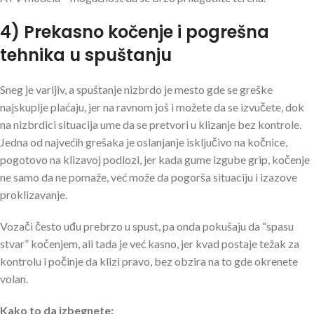
4) Prekasno kočenje i pogrešna
tehnika u spuštanju
Sneg je varljiv, a spuštanje nizbrdo je mesto gde se greške
najskuplje plaćaju, jer na ravnom još i možete da se izvučete, dok
na nizbrdici situacija ume da se pretvori u klizanje bez kontrole.
Jedna od najvećih grešaka je oslanjanje isključivo na kočnice,
pogotovo na klizavoj podlozi, jer kada gume izgube grip, kočenje
ne samo da ne pomaže, već može da pogorša situaciju i izazove
proklizavanje.
Vozači često uđu prebrzo u spust, pa onda pokušaju da “spasu
stvar” kočenjem, ali tada je već kasno, jer kvad postaje težak za
kontrolu i počinje da klizi pravo, bez obzira na to gde okrenete
volan.
Kako to da izbegnete: