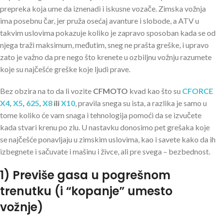
prepreka koja ume da iznenadi i iskusne vozače. Zimska vožnja
ima posebnu čar, jer pruža osećaj avanture i slobode, a ATV u
takvim uslovima pokazuje koliko je zapravo sposoban kada se od
njega traži maksimum, međutim, sneg ne prašta greške, i upravo
zato je važno da pre nego što krenete u ozbiljnu vožnju razumete
koje su najčešće greške koje ljudi prave.
Bez obzira na to da li vozite
CFMOTO
kvad kao što su
CFORCE
X4
,
X5
,
625
,
X8
ili
X10
, pravila snega su ista, a razlika je samo u
tome koliko će vam snaga i tehnologija pomoći da se izvučete
kada stvari krenu po zlu. U nastavku donosimo pet grešaka koje
se najčešće ponavljaju u zimskim uslovima, kao i savete kako da ih
izbegnete i sačuvate i mašinu i živce, ali pre svega – bezbednost.
1) Previše gasa u pogrešnom
trenutku (i “kopanje” umesto
vožnje)