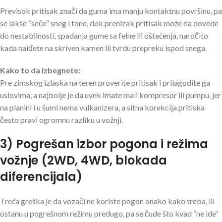
Previsok pritisak znači da guma ima manju kontaktnu površinu, pa
se lakše “seče” sneg i tone, dok prenizak pritisak može da dovede
do nestabilnosti, spadanja gume sa felne ili oštećenja, naročito
kada naiđete na skriven kamen ili tvrdu prepreku ispod snega.
Kako to da izbegnete:
Pre zimskog izlaska na teren proverite pritisak i prilagodite ga
uslovima, a najbolje je da uvek imate mali kompresor ili pumpu, jer
na planini i u šumi nema vulkanizera, a sitna korekcija pritiska
često pravi ogromnu razliku u vožnji.
3) Pogrešan izbor pogona i režima
vožnje (2WD, 4WD, blokada
diferencijala)
Treća greška je da vozači ne koriste pogon onako kako treba, ili
ostanu u pogrešnom režimu predugo, pa se čude što kvad “ne ide”