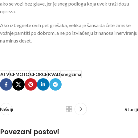
ako se vozi bez glave, jer je sneg podloga koja uvek traži dozu
opreza.
Ako izbegnete ovih pet grešaka, velika je šansa da ćete zimske
vožnje pamtiti po dobrom, a ne po izvlačenju iz nanosa i nerviranju
na minus deset.
ATV
CFMOTO
CFORCE
KVAD
sneg
zima
Noviji
Stariji
Povezani postovi