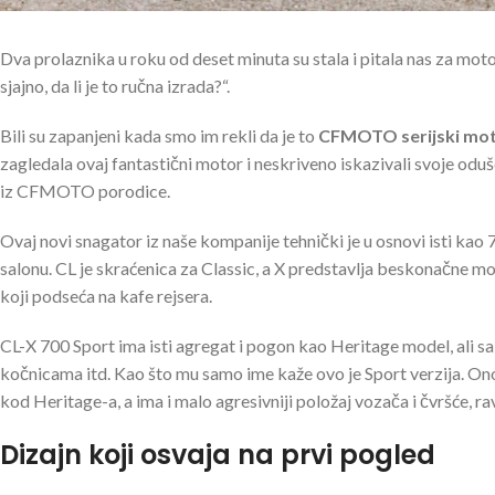
Dva prolaznika u roku od deset minuta su stala i pitala nas za motoc
sjajno, da li je to ručna izrada?“.
Bili su zapanjeni kada smo im rekli da je to
CFMOTO serijski mot
zagledala ovaj fantastični motor i neskriveno iskazivali svoje odu
iz CFMOTO porodice.
Ovaj novi snagator iz naše kompanije tehnički je u osnovi isti kao
salonu. CL je skraćenica za Classic, a X predstavlja beskonačne mo
koji podseća na kafe rejsera.
CL-X 700 Sport ima isti agregat i pogon kao Heritage model, ali sa 
kočnicama itd. Kao što mu samo ime kaže ovo je Sport verzija. Ono 
kod Heritage-a, a ima i malo agresivniji položaj vozača i čvršće, rav
Dizajn koji osvaja na prvi pogled