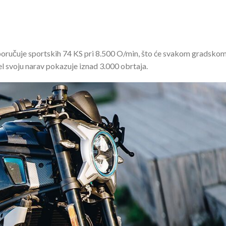
poručuje sportskih 74 KS pri 8.500 O/min, što će svakom gradsko
el svoju narav pokazuje iznad 3.000 obrtaja.