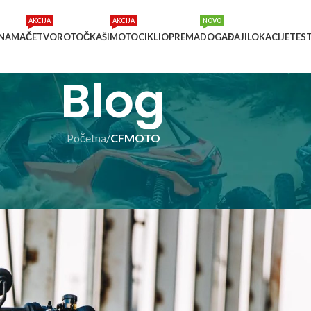
AKCIJA
AKCIJA
NOVO
 NAMA
ČETVOROTOČKAŠI
MOTOCIKLI
OPREMA
DOGAĐAJI
LOKACIJE
TES
Blog
Početna
/
CFMOTO
CIKLI I SKUTERI
ovi snagator u kraju
o
On 29/03/2022