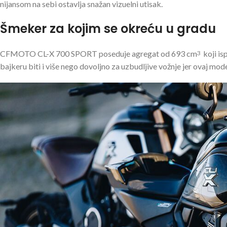
nijansom na sebi ostavlja snažan vizuelni utisak.
Šmeker za kojim se okreću u gradu
CFMOTO CL-X 700 SPORT poseduje agregat od 693 cm
koji is
3
bajkeru biti i više nego dovoljno za uzbudljive vožnje jer ovaj mod