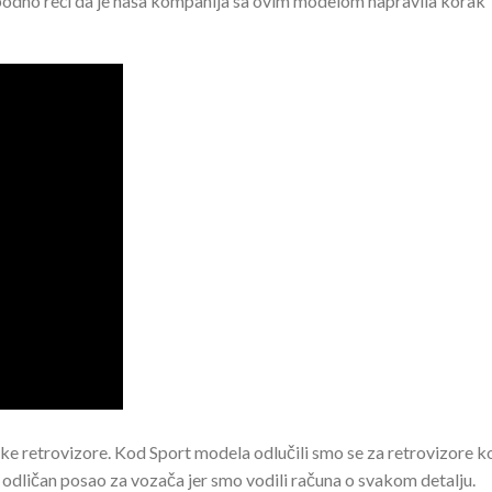
obodno reći da je naša kompanija sa ovim modelom napravila korak
ke retrovizore. Kod Sport modela odlučili smo se za retrovizore ko
 odličan posao za vozača jer smo vodili računa o svakom detalju.