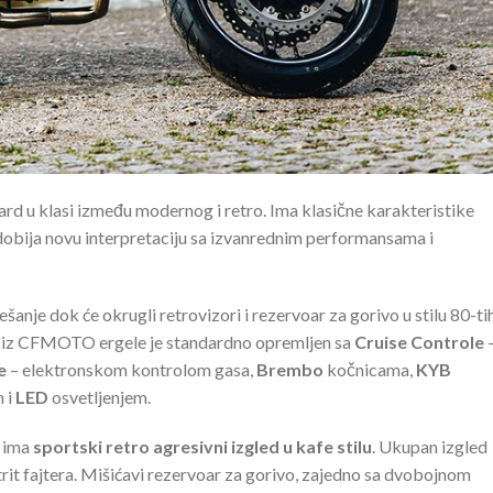
ard u klasi između modernog i retro. Ima klasične karakteristike
 dobija novu interpretaciju sa izvanrednim performansama i
anje dok će okrugli retrovizori i rezervoar za gorivo u stilu 80-ti
or iz CFMOTO ergele je standardno opremljen sa
Cruise Controle
e
– elektronskom kontrolom gasa,
Brembo
kočnicama,
KYB
m i
LED
osvetljenjem.
 ima
sportski retro agresivni izgled u kafe stilu
. Ukupan izgled
it fajtera. Mišićavi rezervoar za gorivo, zajedno sa dvobojnom