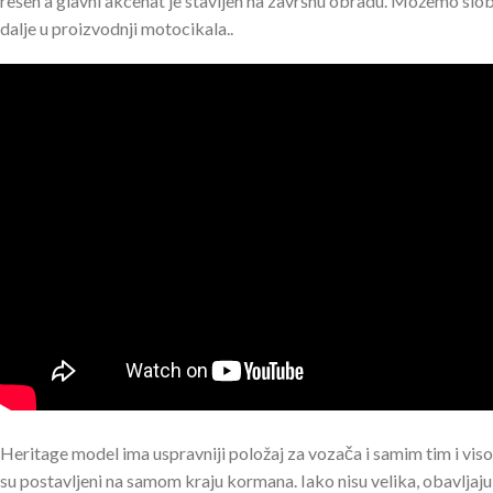
rešen a glavni akcenat je stavljen na završnu obradu. Možemo sl
dalje u proizvodnji motocikala..
Heritage model ima uspravniji položaj za vozača i samim tim i viso
su postavljeni na samom kraju kormana. Iako nisu velika, obavljaju