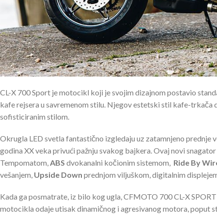
CL-X 700 Sport je motocikl koji je svojim dizajnom postavio stand
kafe rejsera u savremenom stilu. Njegov estetski stil kafe-trkača
sofisticiranim stilom.
Okrugla LED svetla fantastično izgledaju uz zatamnjeno prednje veš
godina XX veka privući pažnju svakog bajkera. Ovaj novi snagat
Tempomatom,
ABS
dvokanalni kočionim sistemom,
Ride By Wir
vešanjem,
Upside Down
prednjom viljuškom, digitalnim displeje
Kada ga posmatrate, iz bilo kog ugla, CFMOTO 700 CL-X SPORT
motocikla odaje utisak dinamičnog i agresivanog motora, poput str