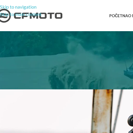
Skip to navigation
Skip to main content
POČETNA
O
CFMOTO
,
MOTO
CL-X 700 Sport – N
Objavio
cfmot