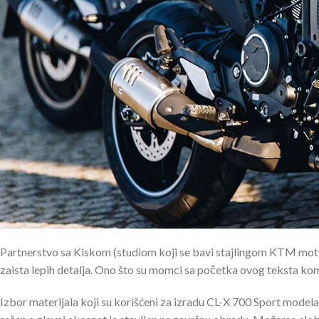
Partnerstvo sa Kiskom (studiom koji se bavi stajlingom KTM motoc
zaista lepih detalja. Ono što su momci sa početka ovog teksta komen
Izbor materijala koji su korišćeni za izradu CL-X 700 Sport modela 