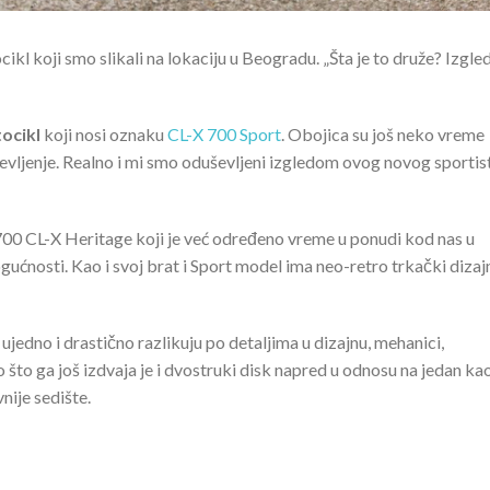
ikl koji smo slikali na lokaciju u Beogradu. „Šta je to druže? Izgle
ocikl
koji nosi oznaku
CL-X 700 Sport
. Obojica su još neko vreme
ševljenje. Realno i mi smo oduševljeni izgledom ovog novog sportis
 700 CL-X Heritage koji je već određeno vreme u ponudi kod nas u
gućnosti. Kao i svoj brat i Sport model ima neo-retro trkački dizaj
ujedno i drastično razlikuju po detaljima u dizajnu, mehanici,
što ga još izdvaja je i dvostruki disk napred u odnosu na jedan ka
nije sedište.