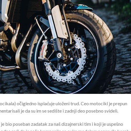
ikala) očigledno isplaćuje uloženi trud. Ceo motocikl je prepun
tarisali je da su im se sedište i zadnji deo posebno svideli.
je bio poseban zadatak za naš dizajnerski tim i koji je uspešno