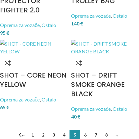
PROTECTOR
TROLLEY BAG
FIGHTER 2.0
Oprema za vozače
,
Ostalo
140
€
Oprema za vozače
,
Ostalo
95
€
SHOT – CORE NEON
SHOT – DRIFT
YELLOW
SMOKE ORANGE
BLACK
Oprema za vozače
,
Ostalo
65
€
Oprema za vozače
,
Ostalo
40
€
←
1
2
3
4
5
6
7
8
→