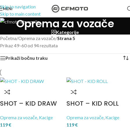
Skip to navigation
MENI
Skip to main content
Oprema za vozače
Kategorije
Početna
/
Oprema za vozače
/
Strana 5
Prikaz 49–60 od 94 rezultata
Prikaži bočnu traku
SHOT – KID DRAW
SHOT – KID ROLL
Oprema za vozače
,
Kacige
Oprema za vozače
,
Kacige
119
€
119
€