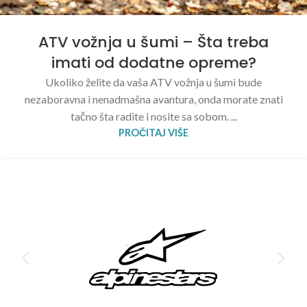
ATV vožnja u šumi – Šta treba
imati od dodatne opreme?
Ukoliko želite da vaša ATV vožnja u šumi bude
nezaboravna i nenadmašna avantura, onda morate znati
tačno šta radite i nosite sa sobom. ...
PROČITAJ VIŠE