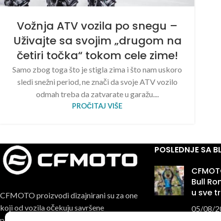
Vožnja ATV vozila po snegu –
Uživajte sa svojim „drugom na
četiri točka“ tokom cele zime!
Samo zbog toga što je stigla zima i što nam uskoro
sledi snežni period, ne znači da svoje ATV vozilo
odmah treba da zatvarate u garažu....
PROČITAJ VIŠE
POSLEDNJE SA 
CFMOTO
Bull R
u sve t
CFMOTO proizvodi dizajnirani su za one
koji od vozila očekuju savršene
05/08/2
performanse, pouzdanost i maksimalno