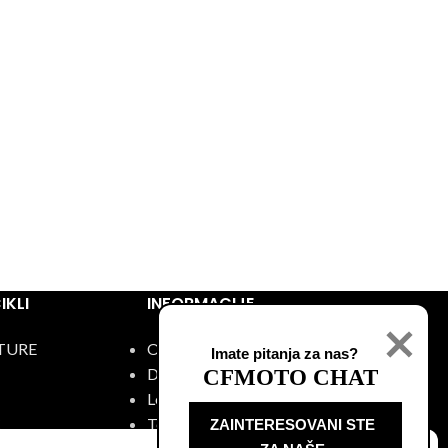
KLI
INFORMACIJE
TURE
O nama
Imate pitanja za nas?
Događaji
CFMOTO CHAT
Lokacije
C
Test vožnja
ZAINTERESOVANI STE
