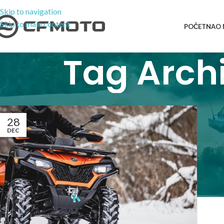
Skip to navigation
Skip to main content
POČETNA
O
Tag Arch
28
DEC