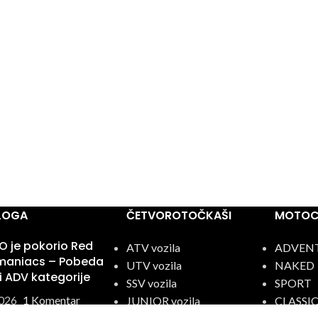
BLOGA
ČETVOROTOČKAŠI
MOTOCI
 je pokorio Red
ATV vozila
ADVEN
omaniacs – Pobeda
UTV vozila
NAKED
ri ADV kategorije
SSV vozila
SPORT
026
1 Komentar
JUNIOR vozila
CLASSI