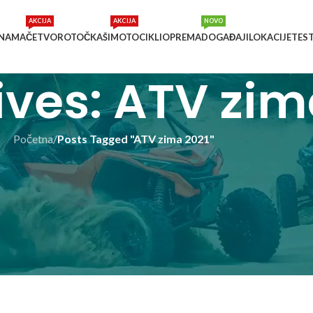
AKCIJA
AKCIJA
NOVO
 NAMA
ČETVOROTOČKAŠI
MOTOCIKLI
OPREMA
DOGAĐAJI
LOKACIJE
TES
ives: ATV zim
Početna
/
Posts Tagged "ATV zima 2021"