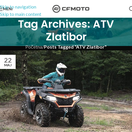
Skip to navigation
MENI
Skip to main content
Tag Archives: ATV
Zlatibor
Početna
/
Posts Tagged "ATV Zlatibor"
22
MAJ