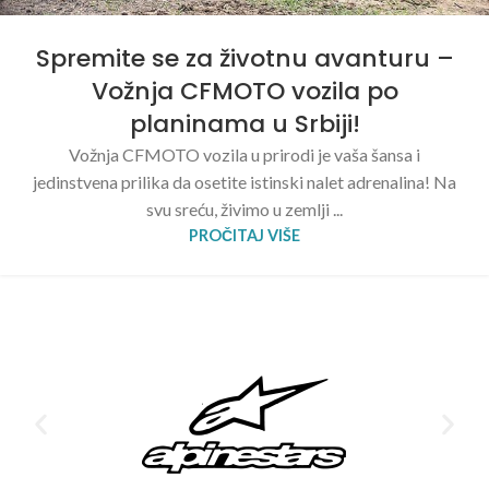
Spremite se za životnu avanturu –
Vožnja CFMOTO vozila po
planinama u Srbiji!
Vožnja CFMOTO vozila u prirodi je vaša šansa i
jedinstvena prilika da osetite istinski nalet adrenalina! Na
svu sreću, živimo u zemlji ...
PROČITAJ VIŠE