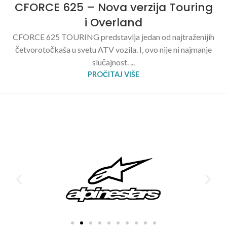
CFORCE 625 – Nova verzija Touring
i Overland
CFORCE 625 TOURING predstavlja jedan od najtraženijih
četvorotočkaša u svetu ATV vozila. I, ovo nije ni najmanje
slučajnost. ...
PROČITAJ VIŠE