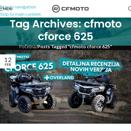
Skip to navigation
MENI
Skip to main content
Tag Archives: cfmoto
cforce 625
Početna
/
Posts Tagged "cfmoto cforce 625"
12
FEB