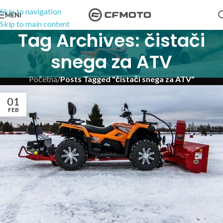
Skip to navigation
MENI
Skip to main content
Tag Archives: čistači
snega za ATV
Početna
/
Posts Tagged "čistači snega za ATV"
01
FEB