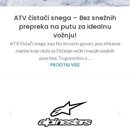
ATV čistači snega – Bez snežnih
prepreka na putu za idealnu
vožnju!
ATV čistači snega, kao što im naziv govori, jesu efikasne
mašine koje služe za čišćenje većih i manjih snežnih
površina. Tu govorimo o ...
PROČITAJ VIŠE