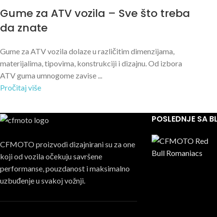
Gume za ATV vozila – Sve što treba
da znate
Gume za ATV vozila dolaze u različitim dimenzijama,
materijalima, tipovima, konstrukciji i dizajnu. Od izbora
ATV guma umnogome zavise ...
Pročitaj više
POSLEDNJE SA 
CFMOTO proizvodi dizajnirani su za one
koji od vozila očekuju savršene
performanse, pouzdanost i maksimalno
uzbuđenje u svakoj vožnji.