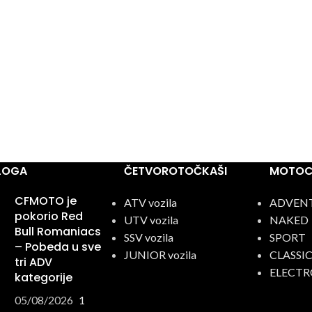
BLOGA
ČETVOROTOČKAŠI
MOTOCI
CFMOTO je
ATV vozila
ADVEN
pokorio Red
UTV vozila
NAKED
Bull Romaniacs
SSV vozila
SPORT
– Pobeda u sve
JUNIOR vozila
CLASSI
tri ADV
ELECTR
kategorije
05/08/2026
1