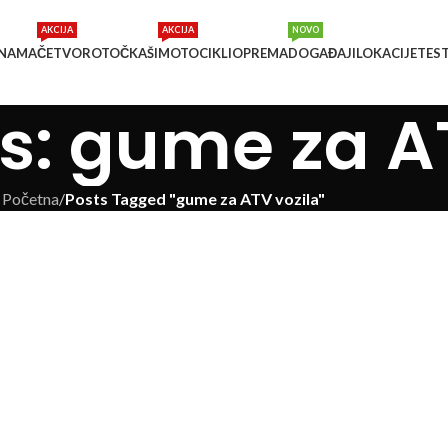
AKCIJA
AKCIJA
NOVO
 NAMA
ČETVOROTOČKAŠI
MOTOCIKLI
OPREMA
DOGAĐAJI
LOKACIJE
TES
s: gume za A
Početna
/
Posts Tagged "gume za ATV vozila"