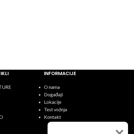
KLI
INFORMACIJE
TURE
O nama
Događaji
Lokacije
C
Test vožnja
O
Kontakt