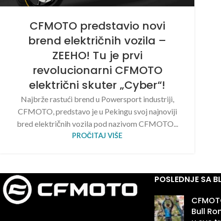
CFMOTO predstavio novi
brend električnih vozila –
ZEEHO! Tu je prvi
revolucionarni CFMOTO
električni skuter „Cyber“!
Najbrže rastući brend u Powersport industriji,
CFMOTO, predstavo je u Pekingu svoj najnoviji
bred električnih vozila pod nazivom CFMOTO...
PROČITAJ VIŠE
POSLEDNJE SA 
CFMOTO
Bull R