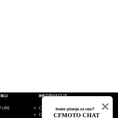
KLI
INFORMACIJE
TURE
O nama
Imate pitanja za nas?
Događaji
CFMOTO CHAT