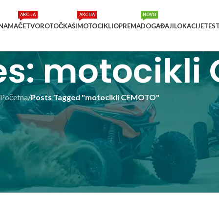
AKCIJA
AKCIJA
NOVO
 NAMA
ČETVOROTOČKAŠI
MOTOCIKLI
OPREMA
DOGAĐAJI
LOKACIJE
TES
es: motocikl
Početna
/
Posts Tagged "motocikli CFMOTO"