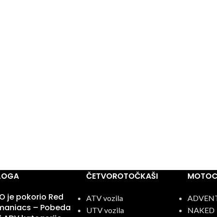
BLOGA
ČETVOROTOČKAŠI
MOTOCI
 je pokorio Red
ATV vozila
ADVEN
omaniacs – Pobeda
UTV vozila
NAKED