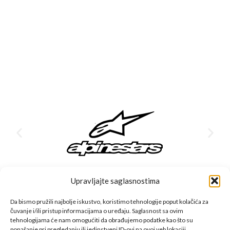
Upravljajte saglasnostima
Da bismo pružili najbolje iskustvo, koristimo tehnologije poput kolačića za
čuvanje i/ili pristup informacijama o uređaju. Saglasnost sa ovim
CFMOTO proizvodi dizajnirani su za one koji od vozila očekuju
tehnologijama će nam omogućiti da obrađujemo podatke kao što su
ponašanje pri pregledanju ili jedinstveni ID-ovi na ovoj veb lokaciji.