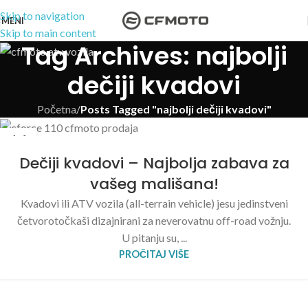
Skip to navigation
MENI
Skip to main content
Tag Archives: najbolji
dečiji kvadovi
Početna
/
Posts Tagged "najbolji dečiji kvadovi"
14
SEP
Dečiji kvadovi – Najbolja zabava za
vašeg mališana!
Kvadovi ili ATV vozila (all-terrain vehicle) jesu jedinstveni
četvorotočkaši dizajnirani za neverovatnu off-road vožnju.
U pitanju su, ...
PROČITAJ VIŠE