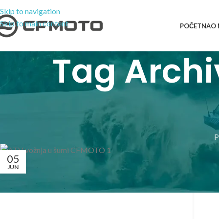
Skip to navigation
Skip to main content
POČETNA
O
Tag Archi
P
05
JUN