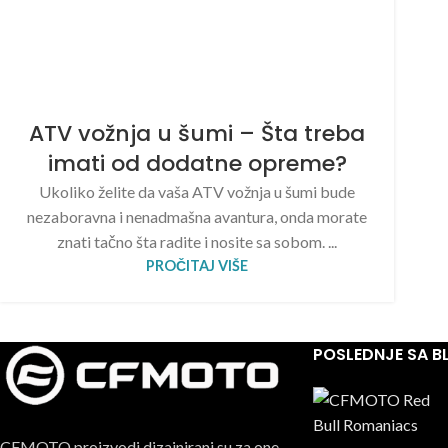
ATV vožnja u šumi – Šta treba
imati od dodatne opreme?
Ukoliko želite da vaša ATV vožnja u šumi bude
nezaboravna i nenadmašna avantura, onda morate
znati tačno šta radite i nosite sa sobom. ...
PROČITAJ VIŠE
POSLEDNJE SA 
CFMOTO proizvodi dizajnirani su za one