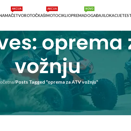
AKCIJA
AKCIJA
NOVO
 NAMA
ČETVOROTOČKAŠI
MOTOCIKLI
OPREMA
DOGAĐAJI
LOKACIJE
TES
ves: oprema 
vožnju
očetna
/
Posts Tagged "oprema za ATV vožnju"