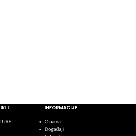
KLI
INFORMACIJE
TURE
O nama
Događaji