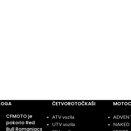
BLOGA
ČETVOROTOČKAŠI
MOTOCI
CFMOTO je
ATV vozila
ADVEN
pokorio Red
UTV vozila
NAKED
Bull Romaniacs