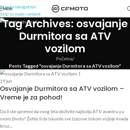
Skip to navigation
MENI
Skip to main content
Tag Archives: osvajanje
Durmitora sa ATV
vozilom
Početna
/
Posts Tagged "osvajanje Durmitora sa ATV vozilom"
19
jun
Osvajanje Durmitora sa ATV vozilom –
Vreme je za pohod!
Da li ste spremni da ovog leta doživite najbolju ATV avantru u u
svom životu? Želite li da iskusite sve izazove tokom vožnje kvada
kroz...