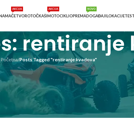
AKCIJA
AKCIJA
NOVO
 NAMA
ČETVOROTOČKAŠI
MOTOCIKLI
OPREMA
DOGAĐAJI
LOKACIJE
TES
s: rentiranj
Početna
/
Posts Tagged "rentiranje kvadova"