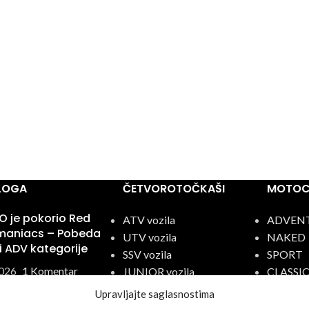
BLOGA
ČETVOROTOČKAŠI
MOTOCI
 je pokorio Red
ATV vozila
ADVEN
omaniacs – Pobeda
UTV vozila
NAKED
ri ADV kategorije
SSV vozila
SPORT
026
1 Komentar
JUNIOR vozila
CLASSI
ELECTR
Upravljajte saglasnostima
llenge