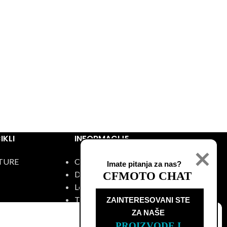
KLI
INFORMACIJE
TURE
O nama
Imate pitanja za nas?
Događaji
CFMOTO CHAT
Lokacije
C
Test vožnja
ZAINTERESOVANI STE

O
Kontakt
ZA NAŠE
PROIZVODE I 