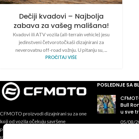
Dečiji kvadovi – Najbolja
zabava za vašeg mališana!
Kvadovi ili ATV vozila (all-terrain vehicle) jesu
jedinstveni četvorotočkaši dizajnirani za
neverovatnu off-road vožnju. U pitanju su, ...
PROČITAJ VIŠE
POSLEDNJE SA 
CFMOTO
Bull R
u sve t
CFMOTO proizvodi dizajnirani su za one
koji od vozila očekuju savršene
05/08/2
performanse, pouzdanost i maksimalno
uzbuđenje u svakoj vožnji.
MT Cha