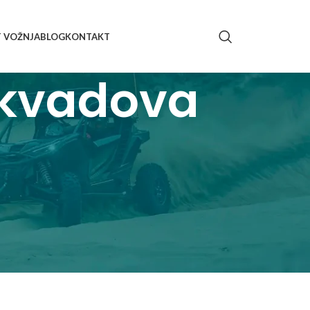
T VOŽNJA
BLOG
KONTAKT
e kvadova