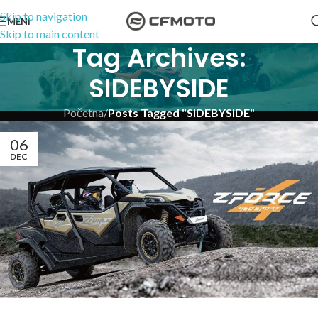
Skip to navigation
MENI
Skip to main content
Tag Archives:
SIDEBYSIDE
Početna
/
Posts Tagged "SIDEBYSIDE"
06
DEC