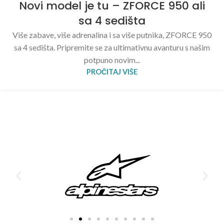
Novi model je tu – ZFORCE 950 ali
sa 4 sedišta
Više zabave, više adrenalina i sa više putnika, ZFORCE 950
sa 4 sedišta. Pripremite se za ultimativnu avanturu s našim
potpuno novim...
PROČITAJ VIŠE