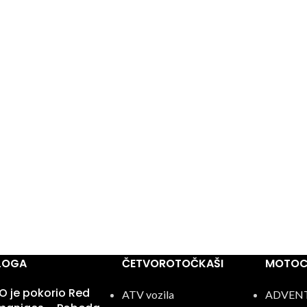
BLOGA
ČETVOROTOČKAŠI
MOTOCI
 je pokorio Red
ATV vozila
ADVEN