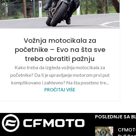
Vožnja motocikala za
početnike – Evo na šta sve
treba obratiti pažnju
Kako treba da izgleda vožnja motocikala za
početnike? Da li je upravljanje motorom prvi put
komplikovano i zahtevno? Na šta posebno tre...
PROČITAJ VIŠE
POSLEDNJE SA 
CFMOTO