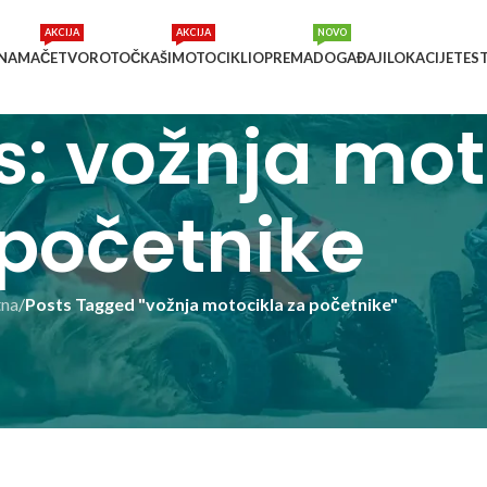
AKCIJA
AKCIJA
NOVO
 NAMA
ČETVOROTOČKAŠI
MOTOCIKLI
OPREMA
DOGAĐAJI
LOKACIJE
TES
s: vožnja mot
početnike
tna
/
Posts Tagged "vožnja motocikla za početnike"