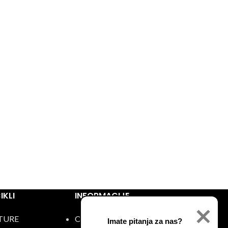
KLI
INFORMACIJE
TURE
O nama
Imate pitanja za nas?