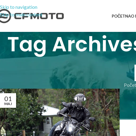
Skip to navigation
Skip to main content
POČETNA
O
Tag Archive
Poče
01
MAJ