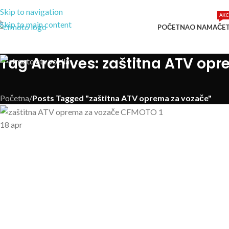
Skip to navigation
AKC
Skip to main content
POČETNA
O NAMA
ČE
Tag Archives: zaštitna ATV op
Početna
/
Posts Tagged "zaštitna ATV oprema za vozače"
18
apr