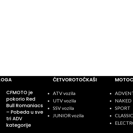
BLOGA
ČETVOROTOČKAŠI
MOTOCI
CFMOTO je
ATV vozila
ADVEN
pokorio Red
UTV vozila
NAKED
Bull Romaniacs
SSV vozila
SPORT
– Pobeda u sve
JUNIOR vozila
CLASSI
tri ADV
ELECTR
kategorije