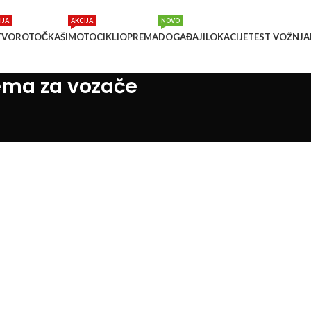
IJA
AKCIJA
NOVO
TVOROTOČKAŠI
MOTOCIKLI
OPREMA
DOGAĐAJI
LOKACIJE
TEST VOŽNJA
rema za vozače