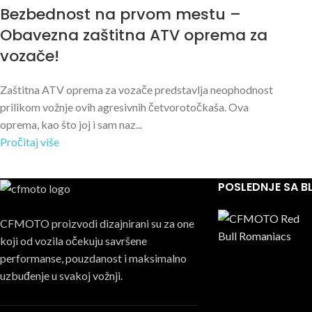
Bezbednost na prvom mestu –
Obavezna zaštitna ATV oprema za
vozače!
Zaštitna ATV oprema za vozače predstavlja neophodnost
prilikom vožnje ovih agresivnih četvorotočkaša. Ova
oprema, kao što joj i sam naz...
Pročitaj više
POSLEDNJE SA 
CFMOTO proizvodi dizajnirani su za one
koji od vozila očekuju savršene
performanse, pouzdanost i maksimalno
uzbuđenje u svakoj vožnji.