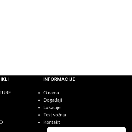
KLI
INFORMACIJE
TURE
O nama
Događaji
Lokacije
C
Test vožnja
O
Kontakt