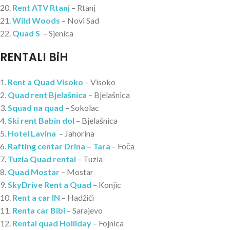
20.
Rent ATV Rtanj
– Rtanj
21.
Wild Woods
– Novi Sad
22.
Quad S
– Sjenica
RENTALI BiH
1.
Rent a Quad Visoko
– Visoko
2.
Quad rent Bjelašnica
– Bjelašnica
3.
Squad na quad
– Sokolac
4.
Ski rent Babin dol
– Bjelašnica
5.
Hotel Lavina
– Jahorina
6.
Rafting centar Drina – Tara
– Foča
7.
Tuzla Quad rental
– Tuzla
8.
Quad Mostar
– Mostar
9.
SkyDrive Rent a Quad
– Konjic
10.
Rent a car IN
– Hadžići
11.
Renta car Bibi
– Sarajevo
12.
Rental quad Holliday
– Fojnica