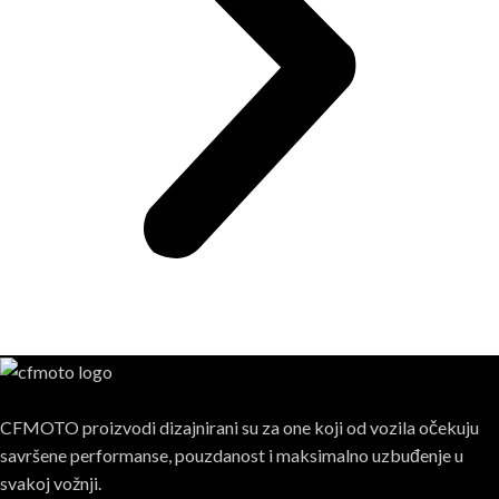
CFMOTO proizvodi dizajnirani su za one koji od vozila očekuju
savršene performanse, pouzdanost i maksimalno uzbuđenje u
svakoj vožnji.