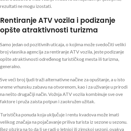
rezultati ne mogu izostati.
Rentiranje ATV vozila i podizanje
opšte atraktivnosti turizma
Samo jedan od pozitivnih uticaja, o kojima može svedočiti veliki
broj vlasnika agencija za rentiranje ATV vozila, jeste podizanje
opšte atraktivnosti određenog turističkog mesta ili turizma,
generalno.
Sve veći broj ljudi traži alternativne načine za opuštanje, a u isto
vreme vrhunsku zabavu na otvorenom, kao i za uživanje u prirodi
na nešto drugačiji način. Vožnja ATV vozila kombinuje sve ove
faktore i pruža zaista potpun i zaokružen užitak.
Turistička ponuda koja uključuje i rentu kvadova može imati
velikog značaja na pojačavanje priliva turista iz sezone u sezonu.
Bez obzira na to da li se radi o letnjoj ili zimskoj sezoni, ovakva