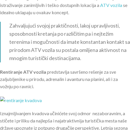
istraživanje zanimljivih i teško dostupnih lokacija a
ATV vozila
se
idealno uklapaju u ovakav koncept.
Zahvaljujući svojoj praktičnosti, lakoj upravljivosti,
sposobnosti kretanja po različitim pa i nejtežim
terenima i mogučnosti da imate konstantan kontakt sa
prirodom ATV vozila su postala omiljena aktivnost na
mnogim turistički destinacijama.
Rentiranje ATV vozila
predstavlja savršeno rešenje za sve
zaljubljenike u prirodu, adrenalin i avanturu na planini, ali i za
vožnju po ravnici.
Iznajmljivanjem kvadova učinićete svoj odmor nezaboravnim, a
stičete i priliku da najlepša i najatraktivnija turistička mesta naše
države upoznate iz potpuno drugačije perspektive. Letnja sezona