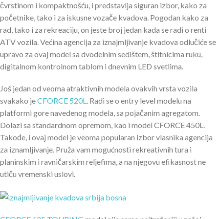
čvrstinom i kompaktnošću, i predstavlja siguran izbor, kako za
početnike, tako i za iskusne vozače kvadova. Pogodan kako za
rad, tako i za rekreaciju, on jeste broj jedan kada se radi o renti
ATV vozila. Većina agencija za iznajmljivanje kvadova odlučiće se
upravo za ovaj model sa dvodelnim sedištem, štitnicima ruku,
digitalnom kontrolnom tablom i dnevnim LED svetlima.
Još jedan od veoma atraktivnih modela ovakvih vrsta vozila
svakako je
CFORCE 520L
. Radi se o entry level modelu na
platformi gore navedenog modela, sa pojačanim agregatom.
Dolazi sa standardnom opremom, kao i model CFORCE 450L.
Takođe, i ovaj model je veoma popularan izbor vlasnika agencija
za iznamljivanje. Pruža vam mogućnosti rekreativnih tura i
planinskim i ravničarskim reljefima, a na njegovu efikasnost ne
utiču vremenski uslovi.