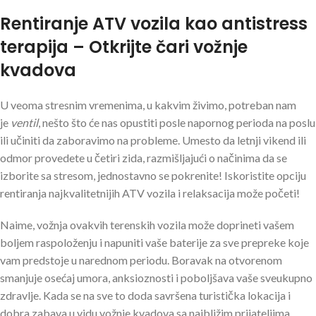
Rentiranje ATV vozila kao antistress
terapija – Otkrijte čari vožnje
kvadova
U veoma stresnim vremenima, u kakvim živimo, potreban nam
je
ventil
, nešto što će nas opustiti posle napornog perioda na poslu
ili učiniti da zaboravimo na probleme. Umesto da letnji vikend ili
odmor provedete u četiri zida, razmišljajući o načinima da se
izborite sa stresom, jednostavno se pokrenite! Iskoristite opciju
rentiranja najkvalitetnijih ATV vozila i relaksacija može početi!
Naime, vožnja ovakvih terenskih vozila može doprineti vašem
boljem raspoloženju i napuniti vaše baterije za sve prepreke koje
vam predstoje u narednom periodu. Boravak na otvorenom
smanjuje osećaj umora, anksioznosti i poboljšava vaše sveukupno
zdravlje. Kada se na sve to doda savršena turistička lokacija i
dobra zabava u vidu vožnje kvadova sa najbližim prijateljima,