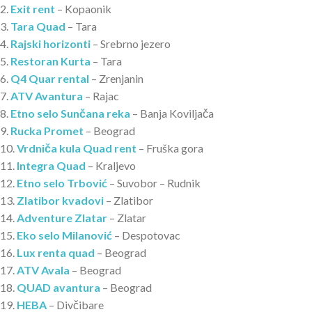
2.
Exit rent
– Kopaonik
3.
Tara Quad
– Tara
4.
Rajski horizonti
– Srebrno jezero
5.
Restoran Kurta
– Tara
6.
Q4 Quar rental
– Zrenjanin
7.
ATV Avantura
– Rajac
8.
Etno selo Sunčana reka
– Banja Koviljača
9.
Rucka Promet
– Beograd
10.
Vrdniča kula Quad rent
– Fruška gora
11.
Integra Quad
– Kraljevo
12.
Etno selo Trbović
– Suvobor – Rudnik
13.
Zlatibor kvadovi
– Zlatibor
14.
Adventure Zlatar
– Zlatar
15.
Eko selo Milanović
– Despotovac
16.
Lux renta quad
– Beograd
17.
ATV Avala
– Beograd
18.
QUAD avantura
– Beograd
19.
HEBA
– Divčibare