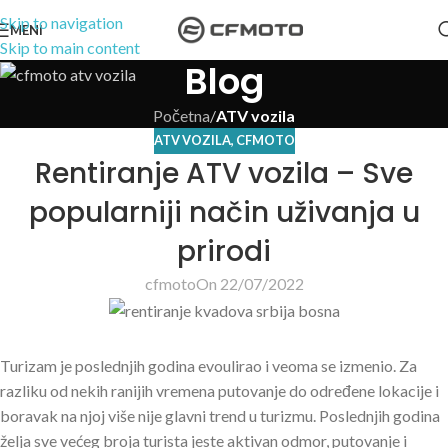
Skip to navigation
MENI
Skip to main content
Blog
Početna
/
ATV vozila
ATV VOZILA
,
CFMOTO
Rentiranje ATV vozila – Sve
popularniji način uživanja u
prirodi
cfmoto
On 22/07/2022
Turizam je poslednjih godina evoulirao i veoma se izmenio. Za
razliku od nekih ranijih vremena putovanje do određene lokacije i
boravak na njoj više nije glavni trend u turizmu. Poslednjih godina
želja sve većeg broja turista jeste aktivan odmor, putovanje i