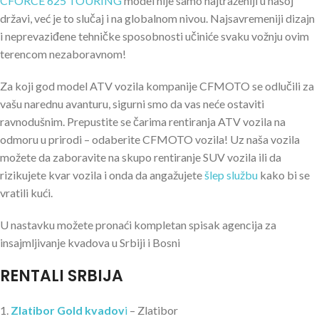
CFORCE 625 TOURING
model nije samo najtraženiji u našoj
državi, već je to slučaj i na globalnom nivou. Najsavremeniji dizajn
i neprevaziđene tehničke sposobnosti učiniće svaku vožnju ovim
terencom nezaboravnom!
Za koji god model ATV vozila kompanije CFMOTO se odlučili za
vašu narednu avanturu, sigurni smo da vas neće ostaviti
ravnodušnim. Prepustite se čarima rentiranja ATV vozila na
odmoru u prirodi – odaberite CFMOTO vozila! Uz naša vozila
možete da zaboravite na skupo rentiranje SUV vozila ili da
rizikujete kvar vozila i onda da angažujete
šlep službu
kako bi se
vratili kući.
U nastavku možete pronaći kompletan spisak agencija za
insajmljivanje kvadova u Srbiji i Bosni
RENTALI SRBIJA
1.
Zlatibor Gold kvadov
i
– Zlatibor