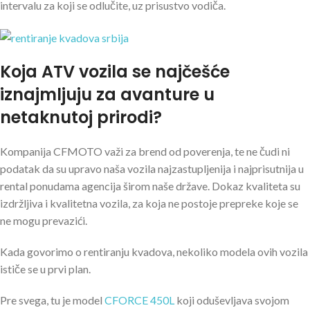
intervalu za koji se odlučite, uz prisustvo vodiča.
Koja ATV vozila se najčešće
iznajmljuju za avanture u
netaknutoj prirodi?
Kompanija CFMOTO važi za brend od poverenja, te ne čudi ni
podatak da su upravo naša vozila najzastupljenija i najprisutnija u
rental ponudama agencija širom naše države. Dokaz kvaliteta su
izdržljiva i kvalitetna vozila, za koja ne postoje prepreke koje se
ne mogu prevazići.
Kada govorimo o rentiranju kvadova, nekoliko modela ovih vozila
ističe se u prvi plan.
Pre svega, tu je model
CFORCE 450L
koji oduševljava svojom