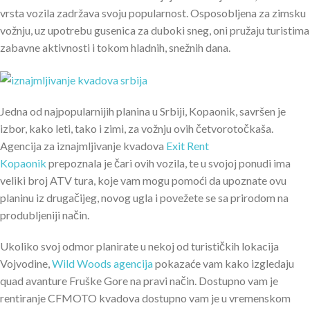
vrsta vozila zadržava svoju popularnost. Osposobljena za zimsku
vožnju, uz upotrebu gusenica za duboki sneg, oni pružaju turistima
zabavne aktivnosti i tokom hladnih, snežnih dana.
Jedna od najpopularnijih planina u Srbiji, Kopaonik, savršen je
izbor, kako leti, tako i zimi, za vožnju ovih četvorotočkaša.
Agencija za iznajmljivanje kvadova
Exit Rent
Kopaonik
prepoznala je čari ovih vozila, te u svojoj ponudi ima
veliki broj ATV tura, koje vam mogu pomoći da upoznate ovu
planinu iz drugačijeg, novog ugla i povežete se sa prirodom na
produbljeniji način.
Ukoliko svoj odmor planirate u nekoj od turističkih lokacija
Vojvodine,
Wild Woods agencija
pokazaće vam kako izgledaju
quad avanture Fruške Gore na pravi način. Dostupno vam je
rentiranje CFMOTO kvadova dostupno vam je u vremenskom