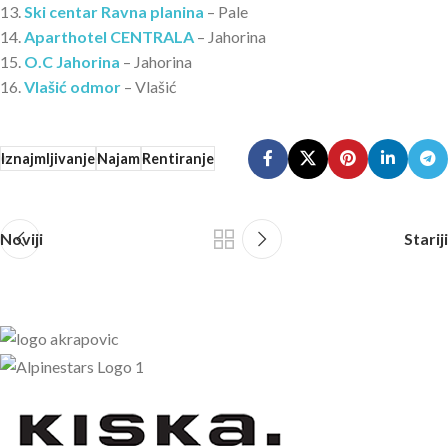
13.
Ski centar Ravna planina
– Pale
14.
Aparthotel CENTRALA
– Jahorina
15.
O.C Jahorina
– Jahorina
16.
Vlašić odmor
– Vlašić
Iznajmljivanje
Najam
Rentiranje
Noviji
Stariji