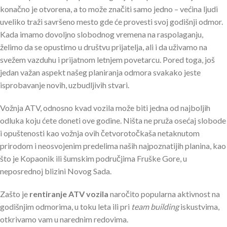
konačno je otvorena, a to može značiti samo jedno – većina ljudi
uveliko traži savršeno mesto gde će provesti svoj godišnji odmor.
Kada imamo dovoljno slobodnog vremena na raspolaganju,
želimo da se opustimo u društvu prijatelja, ali i da uživamo na
svežem vazduhu i prijatnom letnjem povetarcu. Pored toga, još
jedan važan aspekt našeg planiranja odmora svakako jeste
isprobavanje novih, uzbudljivih stvari.
Vožnja ATV, odnosno kvad vozila može biti jedna od najboljih
odluka koju ćete doneti ove godine. Ništa ne pruža osećaj slobode
i opuštenosti kao vožnja ovih četvorotočkaša netaknutom
prirodom i neosvojenim predelima naših najpoznatijih planina, kao
što je Kopaonik ili šumskim područjima Fruške Gore, u
neposrednoj blizini Novog Sada.
Zašto je
rentiranje ATV vozila
naročito popularna aktivnost na
godišnjim odmorima, u toku leta ili pri
team building
iskustvima,
otkrivamo vam u narednim redovima.