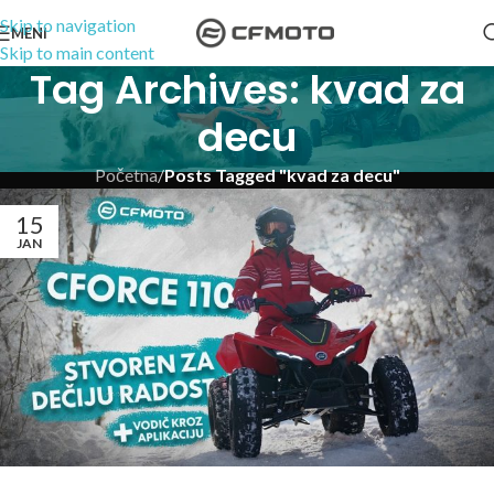
Skip to navigation
MENI
Skip to main content
Tag Archives: kvad za
decu
Početna
/
Posts Tagged "kvad za decu"
15
JAN