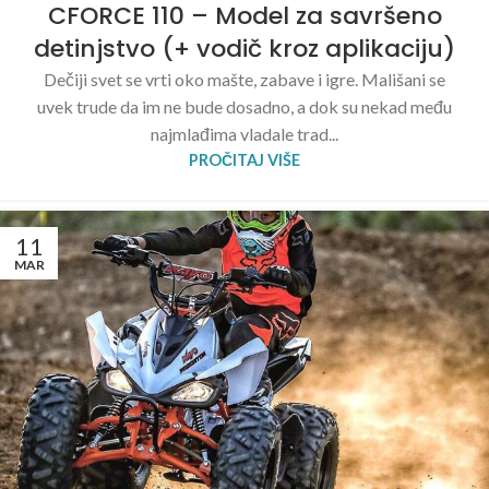
CFORCE 110 – Model za savršeno
detinjstvo (+ vodič kroz aplikaciju)
Dečiji svet se vrti oko mašte, zabave i igre. Mališani se
uvek trude da im ne bude dosadno, a dok su nekad među
najmlađima vladale trad...
PROČITAJ VIŠE
11
MAR