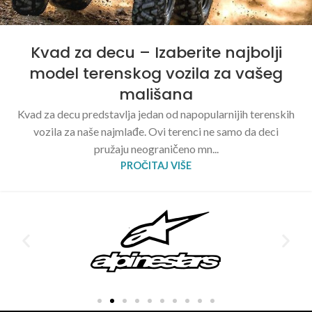
Kvad za decu – Izaberite najbolji
model terenskog vozila za vašeg
mališana
Kvad za decu predstavlja jedan od napopularnijih terenskih
vozila za naše najmlađe. Ovi terenci ne samo da deci
pružaju neograničeno mn...
PROČITAJ VIŠE