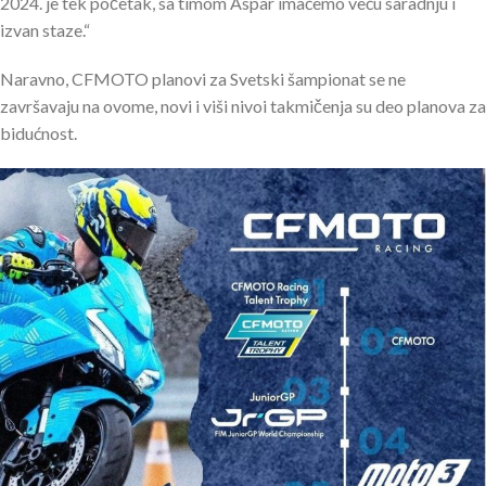
2024. je tek početak, sa timom Aspar imaćemo veću saradnju i
izvan staze.“
Naravno, CFMOTO planovi za Svetski šampionat se ne
završavaju na ovome, novi i viši nivoi takmičenja su deo planova za
bidućnost.