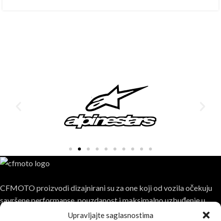
CFMOTO proizvodi dizajnirani su za one koji od vozila očekuju
savršene performanse, pouzdanost i maksimalno uzbuđenje u
svakoj vožnji.
Upravljajte saglasnostima