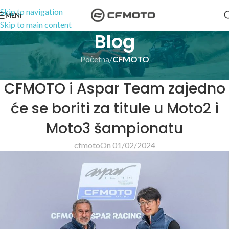
Skip to navigation
MENI
Skip to main content
Blog
Početna
/
CFMOTO
CFMOTO
CFMOTO i Aspar Team zajedno
će se boriti za titule u Moto2 i
Moto3 šampionatu
cfmoto
On 01/02/2024