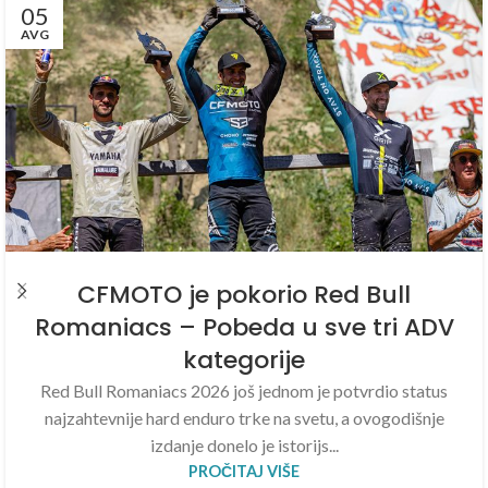
05
AVG
CFMOTO je pokorio Red Bull
Romaniacs – Pobeda u sve tri ADV
kategorije
Red Bull Romaniacs 2026 još jednom je potvrdio status
najzahtevnije hard enduro trke na svetu, a ovogodišnje
izdanje donelo je istorijs...
PROČITAJ VIŠE