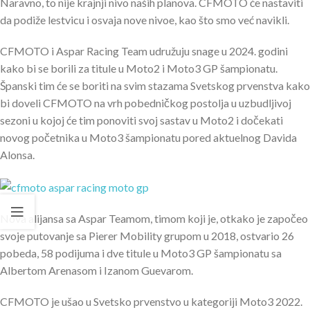
Naravno, to nije krajnji nivo naših planova. CFMOTO će nastaviti
da podiže lestvicu i osvaja nove nivoe, kao što smo već navikli.
CFMOTO i Aspar Racing Team udružuju snage u 2024. godini
kako bi se borili za titule u Moto2 i Moto3 GP šampionatu.
Španski tim će se boriti na svim stazama Svetskog prvenstva kako
bi doveli CFMOTO na vrh pobedničkog postolja u uzbudljivoj
sezoni u kojoj će tim ponoviti svoj sastav u Moto2 i dočekati
novog početnika u Moto3 šampionatu pored aktuelnog Davida
Alonsa.
Nova alijansa sa Aspar Teamom, timom koji je, otkako je započeo
svoje putovanje sa Pierer Mobility grupom u 2018, ostvario 26
pobeda, 58 podijuma i dve titule u Moto3 GP šampionatu sa
Albertom Arenasom i Izanom Guevarom.
CFMOTO je ušao u Svetsko prvenstvo u kategoriji Moto3 2022.