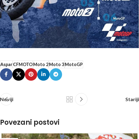
Aspar
CFMOTO
Moto 2
Moto 3
MotoGP
Noviji
Stariji
Povezani postovi