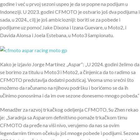
godine i već u prvoj sezoni uspeo je da se popne na podijum u
Indoneziji. U 2023. godini CFMOTO je ostvario još dva podijuma i
sada, u 2024., cilj je još ambiciozniji: boriti se za pobede i
podijume uz pomoć Jake Dixona i Izana Guevare, u Moto2, i
Davida Alonsa i Joela Estebana, u Moto3 šampionatu.
Kako je izjavio Jorge Martínez „Aspar“: „U 2024. godini želimo da
se borimo za titulu u Moto3 i Moto2, a činjenica da to radimo sa
CFMOTO predstavlja dodatni podsticaj. Veoma smo srećni što
možemo da računamo na njihovu podršku i borićemo se da ih
učinimo ponosnima i da im ove sezone donesemo mnogo pobeda.“
Menadžer za razvoj trkačkog odeljenja CFMOTO, Su Zhen rekao
je: „Saradnja sa Asparom definitivno pomaže trkačkom timu
CFMOTO da pređe na viši nivo, verujemo da nas sa ovim
legendarnim timom očekuju još mnoge pobede i podijumi. Sezona