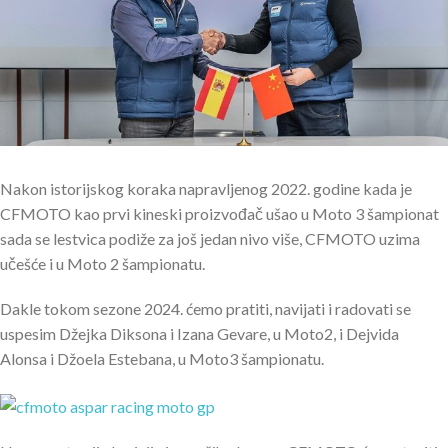
Nakon istorijskog koraka napravljenog 2022. godine kada je
CFMOTO kao prvi kineski proizvođač ušao u Moto 3 šampionat
sada se lestvica podiže za još jedan nivo više, CFMOTO uzima
učešće i u Moto 2 šampionatu.
Dakle tokom sezone 2024. ćemo pratiti, navijati i radovati se
uspesim Džejka Diksona i Izana Gevare, u Moto2, i Dejvida
Alonsa i Džoela Estebana, u Moto3 šampionatu.