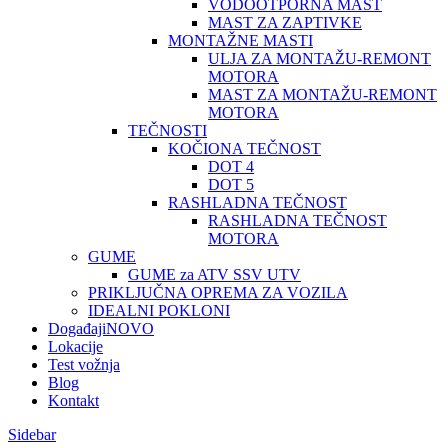
VODOOTPORNA MAST
MAST ZA ZAPTIVKE
MONTAŽNE MASTI
ULJA ZA MONTAŽU-REMONT
MOTORA
MAST ZA MONTAŽU-REMONT
MOTORA
TEČNOSTI
KOČIONA TEČNOST
DOT 4
DOT 5
RASHLADNA TEČNOST
RASHLADNA TEČNOST
MOTORA
GUME
GUME za ATV SSV UTV
PRIKLJUČNA OPREMA ZA VOZILA
IDEALNI POKLONI
Događaji
NOVO
Lokacije
Test vožnja
Blog
Kontakt
Sidebar