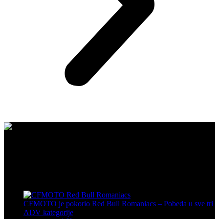
CFMOTO proizvodi dizajnirani su za one koji od vozila očekuju
savršene performanse, pouzdanost i maksimalno uzbuđenje u svakoj
vožnji.
Poslednje sa bloga
CFMOTO je pokorio Red Bull Romaniacs – Pobeda u sve tri
ADV kategorije