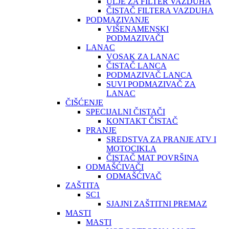
ULJE ZA FILTER VAZDUHA
ČISTAČ FILTERA VAZDUHA
PODMAZIVANJE
VIŠENAMENSKI
PODMAZIVAČI
LANAC
VOSAK ZA LANAC
ČISTAČ LANCA
PODMAZIVAČ LANCA
SUVI PODMAZIVAČ ZA
LANAC
ČIŠĆENJE
SPECIJALNI ČISTAČI
KONTAKT ČISTAČ
PRANJE
SREDSTVA ZA PRANJE ATV I
MOTOCIKLA
ČISTAČ MAT POVRŠINA
ODMAŠĆIVAČI
ODMAŠĆIVAČ
ZAŠTITA
SC1
SJAJNI ZAŠTITNI PREMAZ
MASTI
MASTI