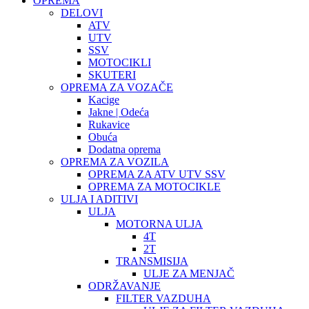
OPREMA
DELOVI
ATV
UTV
SSV
MOTOCIKLI
SKUTERI
OPREMA ZA VOZAČE
Kacige
Jakne | Odeća
Rukavice
Obuća
Dodatna oprema
OPREMA ZA VOZILA
OPREMA ZA ATV UTV SSV
OPREMA ZA MOTOCIKLE
ULJA I ADITIVI
ULJA
MOTORNA ULJA
4T
2T
TRANSMISIJA
ULJE ZA MENJAČ
ODRŽAVANJE
FILTER VAZDUHA