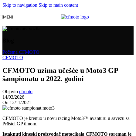
Skip to navigation
Skip to main content
MENI
Blog
Početna
/
CFMOTO
CFMOTO
CFMOTO uzima učešće u Moto3 GP
šampionatu u 2022. godini
Objavio
cfmoto
14/03/2026
On 12/11/2021
CFMOTO je krenuo u novu racing Moto3™ avanturu u savezu sa
Prüstel GP timom.
Istaknuti kineski proizvođač motocikala CFMOTO spreman je