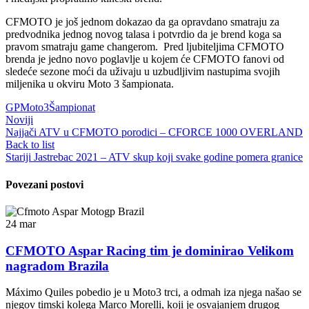
CFMOTO je još jednom dokazao da ga opravdano smatraju za
predvodnika jednog novog talasa i potvrdio da je brend koga sa
pravom smatraju game changerom. Pred ljubiteljima CFMOTO
brenda je jedno novo poglavlje u kojem će CFMOTO fanovi od
sledeće sezone moći da uživaju u uzbudljivim nastupima svojih
miljenika u okviru Moto 3 šampionata.
GP
Moto3
Šampionat
Noviji
Najjači ATV u CFMOTO porodici – CFORCE 1000 OVERLAND
Back to list
Stariji
Jastrebac 2021 – ATV skup koji svake godine pomera granice
Povezani postovi
24
mar
CFMOTO Aspar Racing tim je dominirao Velikom
nagradom Brazila
Máximo Quiles pobedio je u Moto3 trci, a odmah iza njega našao se
njegov timski kolega Marco Morelli, koji je osvajanjem drugog