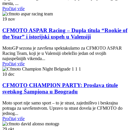
mesta, ...
Pročitaj više
19
nov
CFMOTO ASPAR Racing – Dupla titula “Rookie of
the Year” i istorijski uspeh u Valensiji
MotoGP sezona je završena spektakularno za CFMOTO ASPAR
Racing Team, koji je u Valensiji obeležio jedan od svojih
najuspešnijih vikenda...
Pročitaj više
10
dec
CFMOTO CHAMPION PARTY: Proslava titule
svetskog Šampiona u Beogradu
Moto sport nije samo sport – to je strast, zajedništvo i beskrajna
potraga za savršenstvom. Upravo ta strast dovela je CFMOTO do
jednog...
Pročitaj više
29
okt