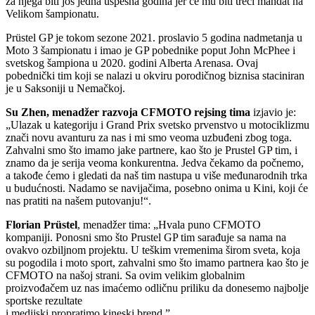
za njega biti još jedna uspešna godina jer će mu biti treći mandat na
Velikom šampionatu.
Prüstel GP je tokom sezone 2021. proslavio 5 godina nadmetanja u
Moto 3 šampionatu i imao je GP pobednike poput John McPhee i
svetskog šampiona u 2020. godini Alberta Arenasa. Ovaj
pobednički tim koji se nalazi u okviru porodičnog biznisa staciniran
je u Saksoniji u Nemačkoj.
Su Zhen, menadžer razvoja CFMOTO rejsing tima
izjavio je:
„Ulazak u kategoriju i Grand Prix svetsko prvenstvo u motociklizmu
znači novu avanturu za nas i mi smo veoma uzbuđeni zbog toga.
Zahvalni smo što imamo jake partnere, kao što je Prustel GP tim, i
znamo da je serija veoma konkurentna. Jedva čekamo da počnemo,
a takođe ćemo i gledati da naš tim nastupa u više međunarodnih trka
u budućnosti. Nadamo se navijačima, posebno onima u Kini, koji će
nas pratiti na našem putovanju!“.
Florian Prüstel
, menadžer tima: „Hvala puno CFMOTO
kompaniji. Ponosni smo što Prustel GP tim sarađuje sa nama na
ovakvo ozbiljnom projektu. U teškim vremenima širom sveta, koja
su pogodila i moto sport, zahvalni smo što imamo partnera kao što je
CFMOTO na našoj strani. Sa ovim velikim globalnim
proizvođačem uz nas imaćemo odličnu priliku da donesemo najbolje
sportske rezultate
i medijski propratimo kineski brend.”