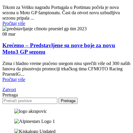
Trkom za Veliku nagradu Portugala u Portimau počela je nova
sezona u Moto GP šampionatu. Čast da otvori novu uzbudljivu
sezonu pripala ...
Pročitaj više
08
mar
Krećemo – Predstavljene su nove boje za novu
Moto3 GP sezonu
Zima i hladno vreme praćeno snegom nisu sprečili više od 300 naših
fanova da pisustvuju promociji trkačkog tima CFMOTO Racing
PruestelG...
Pročitaj više
Zatvori
Pretraga
Pretraga