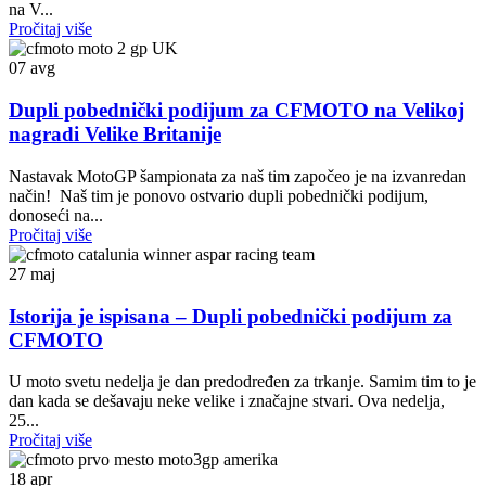
na V...
Pročitaj više
07
avg
Dupli pobednički podijum za CFMOTO na Velikoj
nagradi Velike Britanije
Nastavak MotoGP šampionata za naš tim započeo je na izvanredan
način! Naš tim je ponovo ostvario dupli pobednički podijum,
donoseći na...
Pročitaj više
27
maj
Istorija je ispisana – Dupli pobednički podijum za
CFMOTO
U moto svetu nedelja je dan predodređen za trkanje. Samim tim to je
dan kada se dešavaju neke velike i značajne stvari. Ova nedelja,
25...
Pročitaj više
18
apr