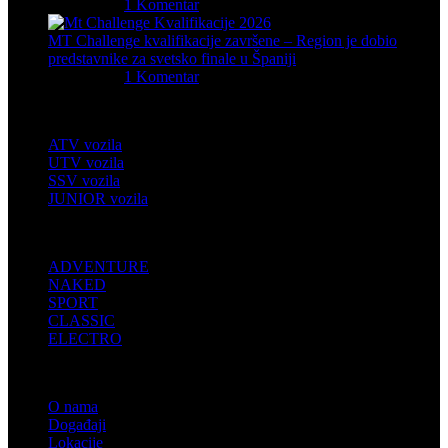
05/08/2026
1 Komentar
MT Challenge kvalifikacije završene – Region je dobio
predstavnike za svetsko finale u Španiji
06/07/2026
1 Komentar
Četvorotočkaši
ATV vozila
UTV vozila
SSV vozila
JUNIOR vozila
MOTOCIKLI
ADVENTURE
NAKED
SPORT
CLASSIC
ELECTRO
INFORMACIJE
O nama
Događaji
Lokacije