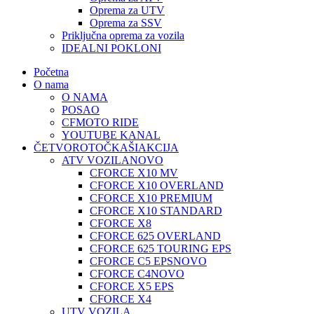
Oprema za UTV
Oprema za SSV
Priključna oprema za vozila
IDEALNI POKLONI
Početna
O nama
O NAMA
POSAO
CFMOTO RIDE
YOUTUBE KANAL
ČETVOROTOČKAŠI
AKCIJA
ATV VOZILA
NOVO
CFORCE X10 MV
CFORCE X10 OVERLAND
CFORCE X10 PREMIUM
CFORCE X10 STANDARD
CFORCE X8
CFORCE 625 OVERLAND
CFORCE 625 TOURING EPS
CFORCE C5 EPS
NOVO
CFORCE C4
NOVO
CFORCE X5 EPS
CFORCE X4
UTV VOZILA