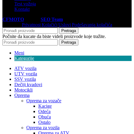
Test vožnja
Kontakt
CFMOTO
© 2026
SEO Team
.
Privatnost
|
Kolačići
|
Uslovi
|
Podešavanja kolačića
Pretraga
Počnite da kucate da biste videli proizvode koje tražite.
Pretraga
Meni
Kategorije
ATV vozila
UTV vozila
SSV vozila
Dečiji kvadovi
Motocikli
Oprema
Oprema za vozače
Kacige
Odeća
Obuća
Ostalo
Oprema za vozila
Oprema za ATV