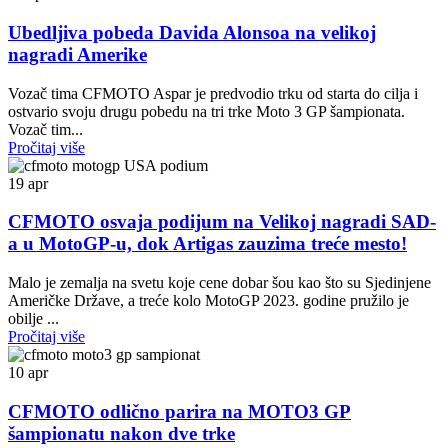
Ubedljiva pobeda Davida Alonsoa na velikoj
nagradi Amerike
Vozač tima CFMOTO Aspar je predvodio trku od starta do cilja i
ostvario svoju drugu pobedu na tri trke Moto 3 GP šampionata.
Vozač tim...
Pročitaj više
19
apr
CFMOTO osvaja podijum na Velikoj nagradi SAD-
a u MotoGP-u, dok Artigas zauzima treće mesto!
Malo je zemalja na svetu koje cene dobar šou kao što su Sjedinjene
Američke Države, a treće kolo MotoGP 2023. godine pružilo je
obilje ...
Pročitaj više
10
apr
CFMOTO odlično parira na MOTO3 GP
šampionatu nakon dve trke