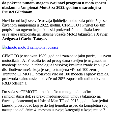
da pokrene punom snagom svoj novi program u moto sportu
ulaskom u šampionat Moto3 za 2022. godinu u saradnji sa
Prüstel GP timom.
Novi brend koji sve više osvaja ljubitelje motocikala pridružuje se
čuvenom šampionatu u 2022. godini. CFMOTO i Prüstel GP tim
potpisali su ugovor kojim kineski proizvođač motocikala kreće u
osvajanje šampionata uz iskusne vozače Moto3 takmičenja
Xavier
Artigas-a
i
Carlos Tatay-e.
CFMOTO je osnovan 1989. godine i zauzeo je jaku poziciju u svetu
motocikala i ATV vozila jer od prvog dana stavljen je naglasak na
uvođenje najnovijih tehnologija i visokog kvaliteta izrade kao i jake
distributivne mreže koja je rasprostranjena više od 100 zemalja.
Trenutno CFMOTO proizvodi više od 100 modela i njihov katalog
proizvoda stalno raste, dok više od 20% zaposlenih radi u okviru
R&D odeljenja.
Do sada se CFMOTO tim takmičio u mnogim domaćim
šampionatima dok se preko međunarodnih timova takmičio na
čuvenoj ekstremnoj trci Isle of Man TT od 2013. godine kao jedini
kineski proizvođač koji je do tog trenutka uspeo da kompletira svoj
nastup i to odličnim 4. mestom u svojoj kategoriji u kojoj mu je 3.