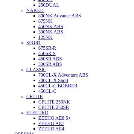
250DUAL
NAKED
800NK Advance ABS
675NK
450NK ABS
300NK ABS
125NK
SPORT
675SR-R
450SR-S
450SR ABS
300SR ABS
CLASSIC
700CL-X Adventure ABS
700CL-X Sport
450CL-C BOBBER
450CL-C
CFLITE
CFLITE 250NK
CFLITE 250SR
ELECTRO
ZEEHO AE8 S+
ZEEHO AE7
ZEEHO AE4