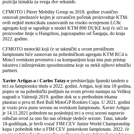
pozicija izmakla za svega dve sekunde.
CFMOTO i Pierer Mobility Group su 2018. godine zvanično
osnovali preduzeće kojim je ozvaničen početak proizvodnje KTM-
ovih nejkid motocikala zasnovanih na visoko ocenjenom LC8c
agregatu koji se ugrađuje u model KTM 890 DUKE koji će sići ​​sa
proizvodne linije u Hangzhou, jugozapadno od Šangaja, do kraja
2022. godine.
CFMOTO motocikl koji će se takmičiti u ovom prestižnom
šampionatu biće zasnovan na pobedničkom agregatu KTM RC4 u
Moto3 svetskom prvenstvu i sa kompanijom koja ima pun pristup
iskustvu i inženjerskim sposobnostima koje su stekli njihovi tehnički
partneri.
Xavier
Artigas-a
i
Carlos Tatay-e
predstavljaju španski tandem u
trci za šampionsku titulu u 2022. godini. Artigas, koji ima 18 godina,
popeo se na pobednički podijum na svom prvom nastupu na Velikoj
nagradi u Valensiji 2019. godine dok se u prethodnim trkama
plasirao u prva tri Red Bull MotoGP Rookies Cupa. U 2021. godini
je vozio prvu punu sezonu na svetskom šampionatu. Xavier Artigas
je 14.11.2021 pobedom na poslednjoj trci u ovoj sezoni napravio
odlučan uvod za ono što nas očekuje sledeće sezone. Tatai, takođe
18-godišnjak, je bivši vozač FIM CEV Junior World Championship
kupa i pobednik trke u FIM CEV juniorskom šampionatu. 2022. će