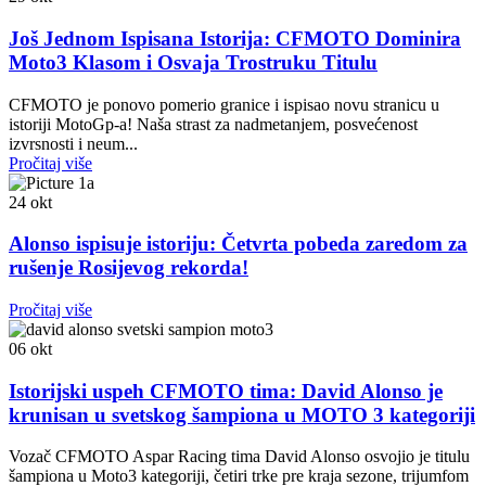
Još Jednom Ispisana Istorija: CFMOTO Dominira
Moto3 Klasom i Osvaja Trostruku Titulu
CFMOTO je ponovo pomerio granice i ispisao novu stranicu u
istoriji MotoGp-a! Naša strast za nadmetanjem, posvećenost
izvrsnosti i neum...
Pročitaj više
24
okt
Alonso ispisuje istoriju: Četvrta pobeda zaredom za
rušenje Rosijevog rekorda!
Pročitaj više
06
okt
Istorijski uspeh CFMOTO tima: David Alonso je
krunisan u svetskog šampiona u MOTO 3 kategoriji
Vozač CFMOTO Aspar Racing tima David Alonso osvojio je titulu
šampiona u Moto3 kategoriji, četiri trke pre kraja sezone, trijumfom